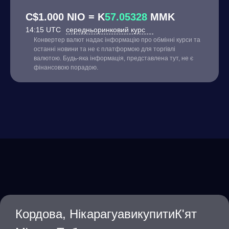
C$1.000 NIO = K
57.05328
MMK
14:15 UTC
середньоринковий курс
Конвертер валют надає інформацію про обмінні курси та
останні новини та не є платформою для торгівлі
валютою. Будь-яка інформація, представлена тут, не є
фінансовою порадою.
Кордова, НікарагуавикупитиК'ят