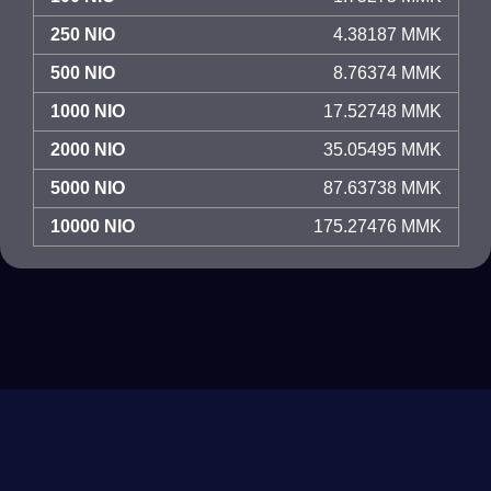
250 NIO
4.38187 MMK
500 NIO
8.76374 MMK
1000 NIO
17.52748 MMK
2000 NIO
35.05495 MMK
5000 NIO
87.63738 MMK
10000 NIO
175.27476 MMK