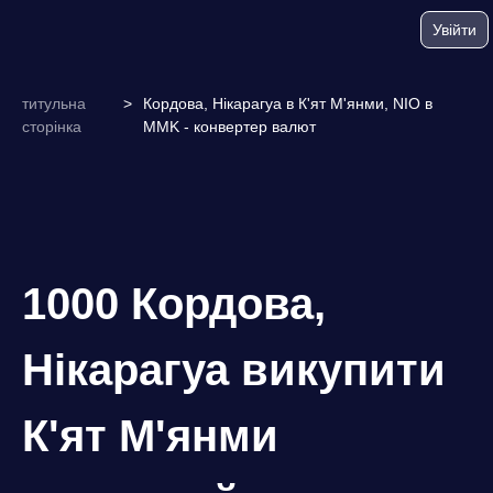
Увійти
титульна
>
Кордова, Нікарагуа в К'ят М'янми, NIO в
сторінка
MMK - конвертер валют
1000 Кордова,
Нікарагуа викупити
К'ят М'янми