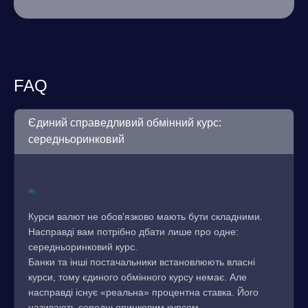
FAQ
Єдиний справедливий обмінний курс:
середньоринковий
Курси валют не обов’язково мають бути складними.
Насправді вам потрібно дбати лише про одне:
середньоринковий курс.
Банки та інші постачальники встановлюють власні
курси, тому єдиного обмінного курсу немає. Але
насправді існує «реальна» процентна ставка. Його
називають середньоринковим курсом.