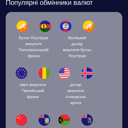
Популярні обмінники валют
Бутан Нгултрум
Белізький
викупити
долар
Тихоокеанський
викупити Бутан
франк
Нгултрум
євро викупити
долар
Гвінейський
викупити
франк
ісландська
крона