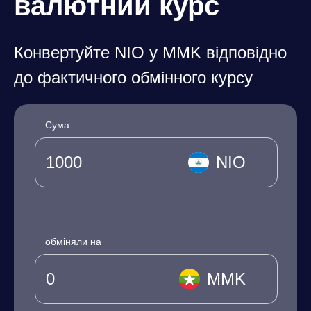
валютний курс
Конвертуйте NIO у MMK відповідно
до фактичного обмінного курсу
Сума
NIO
обміняли на
MMK