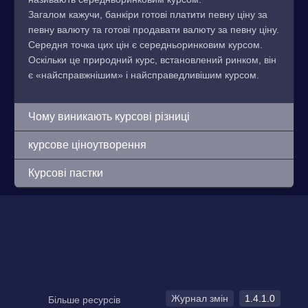
Загалом кажучи, банкіри готові платити певну ціну за
певну валюту та готові продавати валюту за певну ціну.
Середня точка цих цін є середньоринковим курсом.
Оскільки це природний курс, встановлений ринком, він
є «найсправжнішим» і найсправедливішим курсом.
Чому виникають курсові різниці
курсове ціноутворення
Курсові пастки
Журнал змін
1.4.1.0
Більше ресурсів