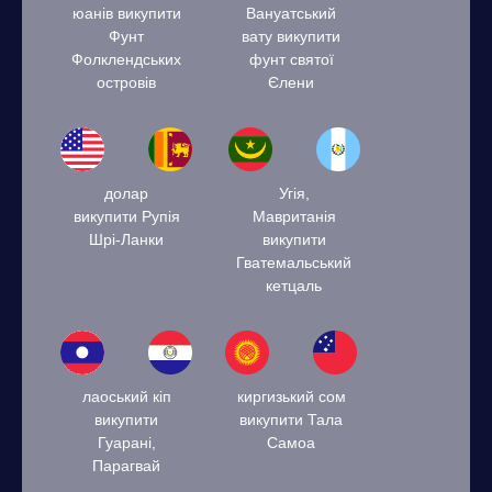
юанів викупити
Вануатський
Фунт
вату викупити
Фолклендських
фунт святої
островів
Єлени
долар
Угія,
викупити Рупія
Мавританія
Шрі-Ланки
викупити
Гватемальський
кетцаль
лаоський кіп
киргизький сом
викупити
викупити Тала
Гуарані,
Самоа
Парагвай