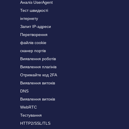
Аналіз UserAgent
Тест швидкості
інтернету
Запит IP-адреси
Перетворення
файлів cookie
сканер портів
Виявлення роботів
Виявлення плагінів
Отримайте код 2FA
Виявлення витоків
DNS
Виявлення витоків
WebRTC
Тестування
HTTP2/SSL/TLS