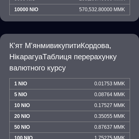
10000 NIO
570,532.80000 MMK
К'ят М'янмивикупитиКордова,
НікарагуаТаблиця перерахунку
валютного курсу
1 NIO
0.01753 MMK
5 NIO
0.08764 MMK
10 NIO
0.17527 MMK
20 NIO
0.35055 MMK
50 NIO
0.87637 MMK
100 NIO
1.75275 MMK