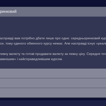
оринковий
асправді вам потрібно дбати лише про одне: середньоринковий кур
си, тому єдиного обмінного курсу немає. Але насправді існує «реа
 певну валюту та готові продавати валюту за певну ціну. Середня то
равжнішим» і найсправедливішим курсом.