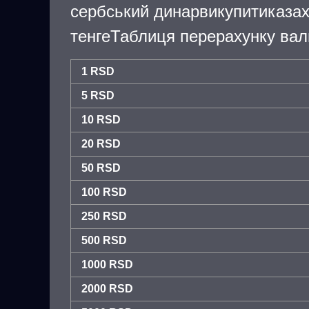
сербський динарвикупитиказа
тенгеТаблиця перерахунку вал
1 RSD
5 RSD
10 RSD
20 RSD
50 RSD
100 RSD
250 RSD
500 RSD
1000 RSD
2000 RSD