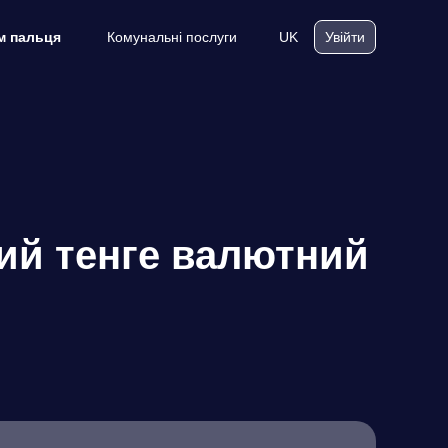
Комунальні послуги
UK
м пальця
Увійти
кий тенге валютний