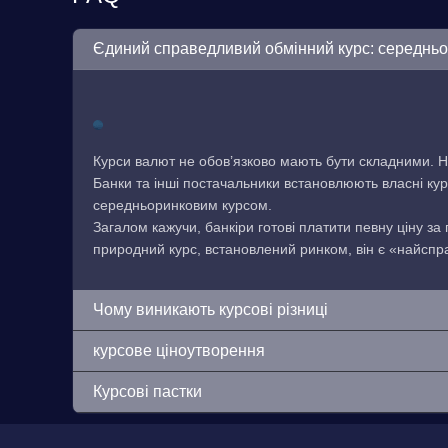
Єдиний справедливий обмінний курс: середнь
Курси валют не обов’язково мають бути складними. Н
Банки та інші постачальники встановлюють власні кур
середньоринковим курсом.
Загалом кажучи, банкіри готові платити певну ціну за
природний курс, встановлений ринком, він є «найсп
Чому виникають курсові різниці
курсове ціноутворення
Курсові пастки