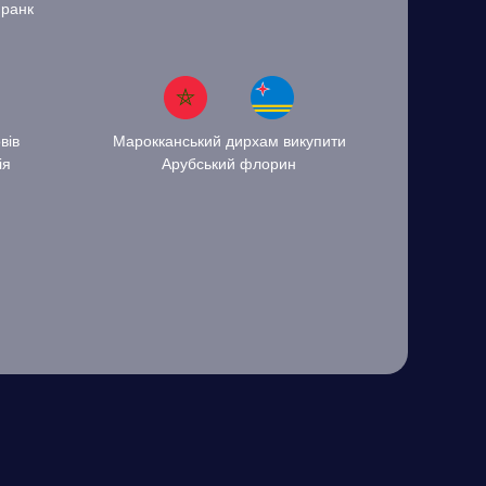
ранк
вів
Марокканський дирхам викупити
ія
Арубський флорин