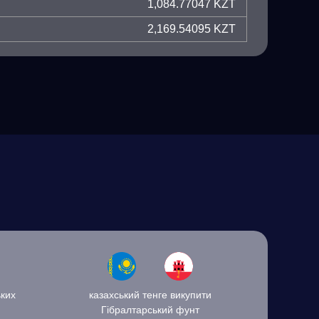
1,084.77047 KZT
2,169.54095 KZT
ких
казахський тенге викупити
Гібралтарський фунт