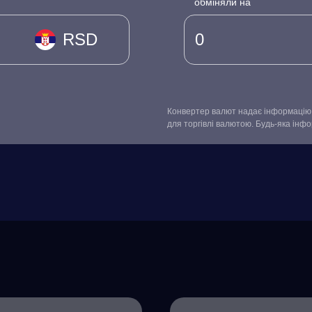
обміняли на
RSD
Конвертер валют надає інформацію 
для торгівлі валютою. Будь-яка інф