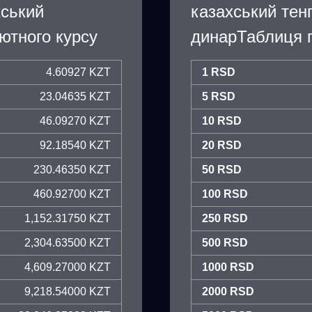
хський
казахський тен
ютного курсу
динарТаблиця п
4.60927 KZT
1 RSD
23.04635 KZT
5 RSD
46.09270 KZT
10 RSD
92.18540 KZT
20 RSD
230.46350 KZT
50 RSD
460.92700 KZT
100 RSD
1,152.31750 KZT
250 RSD
2,304.63500 KZT
500 RSD
4,609.27000 KZT
1000 RSD
9,218.54000 KZT
2000 RSD