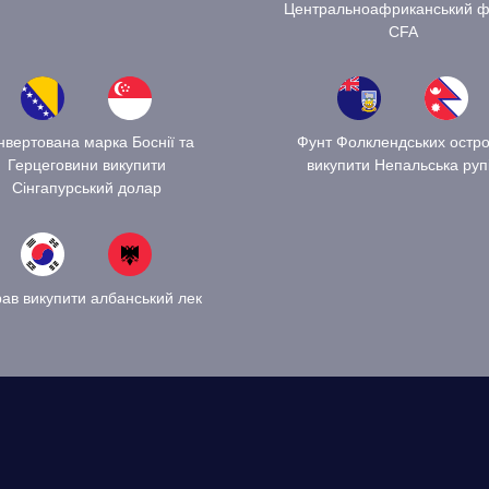
Центральноафриканський ф
CFA
нвертована марка Боснії та
Фунт Фолклендських остро
Герцеговини викупити
викупити Непальська руп
Сінгапурський долар
рав викупити албанський лек