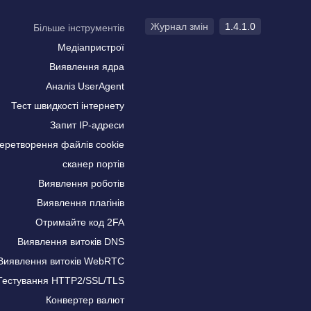
Журнал змін
1.4.1.0
Більше інструментів
Медіапристрої
Виявлення ядра
Аналіз UserAgent
Тест швидкості інтернету
Запит IP-адреси
еретворення файлів cookie
сканер портів
Виявлення роботів
Виявлення плагінів
Отримайте код 2FA
Виявлення витоків DNS
Виявлення витоків WebRTC
Тестування HTTP2/SSL/TLS
Конвертер валют