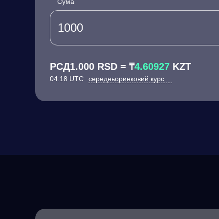
Сума
РСД1.000 RSD = ₸
4.60927
KZT
04:18 UTC
середньоринковий курс