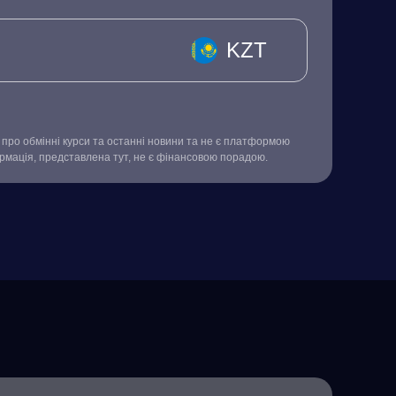
KZT
про обмінні курси та останні новини та не є платформою
ормація, представлена тут, не є фінансовою порадою.