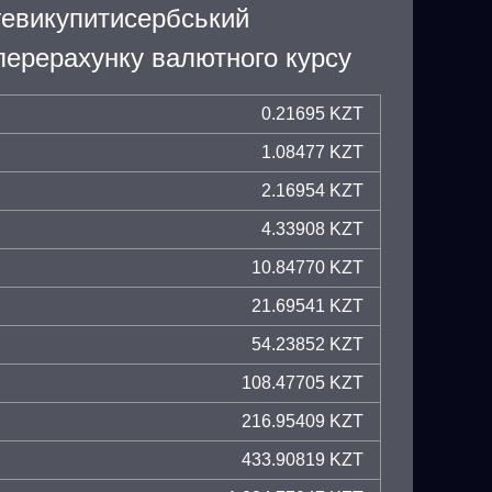
гевикупитисербський
ерерахунку валютного курсу
0.21695 KZT
1.08477 KZT
2.16954 KZT
4.33908 KZT
10.84770 KZT
21.69541 KZT
54.23852 KZT
108.47705 KZT
216.95409 KZT
433.90819 KZT