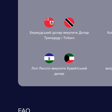
Бермудський долар викупити Долар
Ко
Тринідаду і Тобаго
Лоті Лесото викупити Кувейтський
виг
динар
FAQ