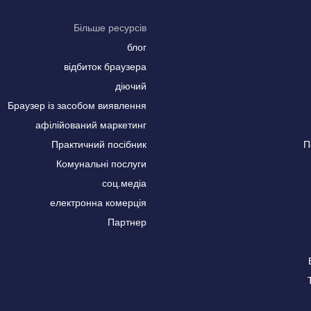
Більше ресурсів
блог
відбиток браузера
діючий
Браузер із засобом виявлення
афілійований маркетинг
Практичний посібник
П
Комунальні послуги
соц.медіа
електронна комерція
Партнер