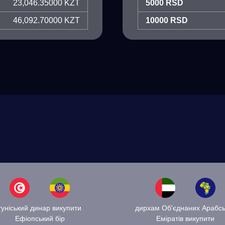
23,046.35000 KZT
5000 RSD
46,092.70000 KZT
10000 RSD
туніський динар викупити
дирхам Об'єднаних Арабсь
Ефіопський бір
Еміратів викупити