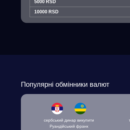
5000 RSD
10000 RSD
Популярні обмінники валют
сербський динар викупити
Руандійський франк