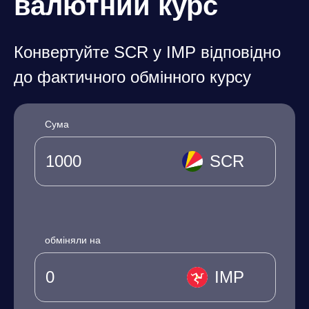
валютний курс
Конвертуйте SCR у IMP відповідно
до фактичного обмінного курсу
Сума
SCR
обміняли на
IMP