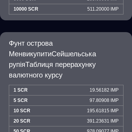
10000 SCR
511.20000 IMP
Фунт острова
МенвикупитиСейшельська
рупіяТаблиця перерахунку
валютного курсу
1 SCR
19.56182 IMP
5 SCR
97.80908 IMP
10 SCR
195.61815 IMP
20 SCR
391.23631 IMP
50 SCR
978.09077 IMP