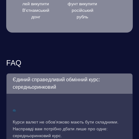
лей викупити
фунт викупити
В'єтнамський
російський
донг
рубль
FAQ
Єдиний справедливий обмінний курс:
середньоринковий
Курси валют не обов’язково мають бути складними.
Насправді вам потрібно дбати лише про одне:
середньоринковий курс.