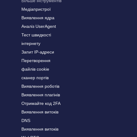
Більше інструментів
Медіапристрої
Виявлення ядра
Аналіз UserAgent
Тест швидкості
інтернету
Запит IP-адреси
Перетворення
файлів cookie
сканер портів
Виявлення роботів
Виявлення плагінів
Отримайте код 2FA
Виявлення витоків
DNS
Виявлення витоків