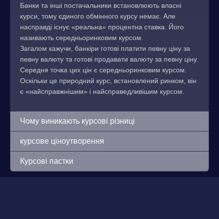
Банки та інші постачальники встановлюють власні
курси, тому єдиного обмінного курсу немає. Але
насправді існує «реальна» процентна ставка. Його
називають середньоринковим курсом.
Загалом кажучи, банкіри готові платити певну ціну за
певну валюту та готові продавати валюту за певну ціну.
Середня точка цих цін є середньоринковим курсом.
Оскільки це природний курс, встановлений ринком, він
є «найсправжнішим» і найсправедливішим курсом.
Чому виникають курсові різниці
курсове ціноутворення
Курсові пастки