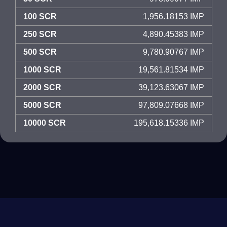
100 SCR
1,956.18153 IMP
250 SCR
4,890.45383 IMP
500 SCR
9,780.90767 IMP
1000 SCR
19,561.81534 IMP
2000 SCR
39,123.63067 IMP
5000 SCR
97,809.07668 IMP
10000 SCR
195,618.15336 IMP