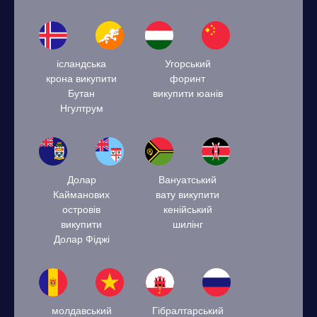
ісландська
Угорський
крона викупити
форинт
Бутан
викупити юанів
Нгултрум
Долар
Вануатський
Кайманових
вату викупити
островів
кенійський
викупити
шилінг
Долар Фіджі
молдавський
Гібралтарський