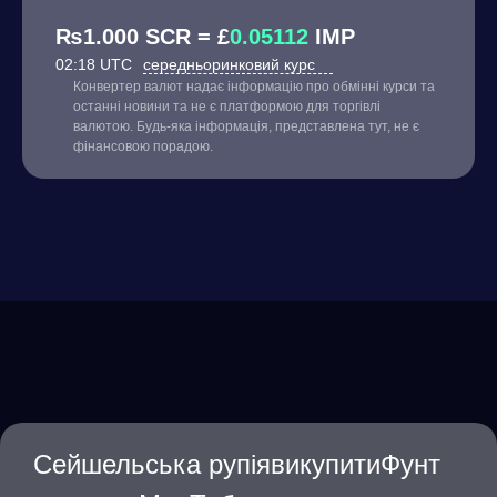
₨1.000 SCR = £
0.05112
IMP
02:18 UTC
середньоринковий курс
Конвертер валют надає інформацію про обмінні курси та
останні новини та не є платформою для торгівлі
валютою. Будь-яка інформація, представлена тут, не є
фінансовою порадою.
Сейшельська рупіявикупитиФунт