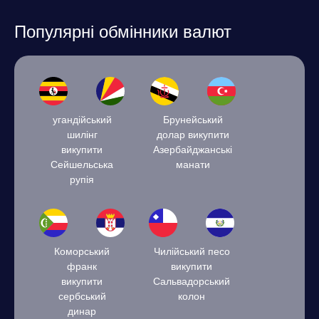
Популярні обмінники валют
угандійський
Брунейський
шилінг
долар викупити
викупити
Азербайджанські
Сейшельська
манати
рупія
Коморський
Чилійський песо
франк
викупити
викупити
Сальвадорський
сербський
колон
динар