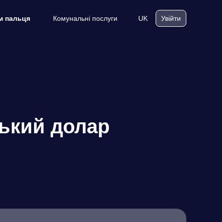
Комунальні послуги
UK
м пальця
Увійти
ький долар