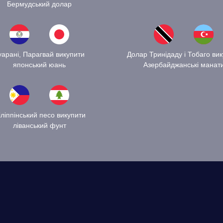
Бермудський долар
уарані, Парагвай викупити
Долар Тринідаду і Тобаго ви
японський юань
Азербайджанські манат
ліппінський песо викупити
ліванський фунт