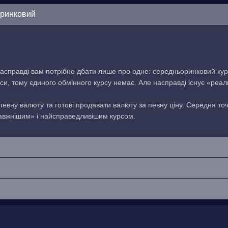
оринковий
асправді вам потрібно дбати лише про одне: середньоринковий кур
си, тому єдиного обмінного курсу немає. Але насправді існує «реа
 певну валюту та готові продавати валюту за певну ціну. Середня то
равжнішим» і найсправедливішим курсом.