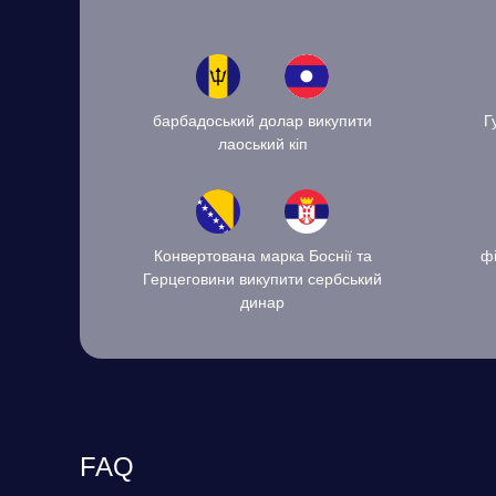
барбадоський долар викупити
Г
лаоський кіп
Конвертована марка Боснії та
фі
Герцеговини викупити сербський
динар
FAQ