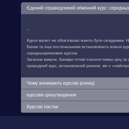
Єдиний справедливий обмінний курс: середнь
Курси валют не обов’язково мають бути складними. Н
Банки та інші постачальники встановлюють власні кур
середньоринковим курсом.
Загалом кажучи, банкіри готові платити певну ціну за
природний курс, встановлений ринком, він є «найсп
Чому виникають курсові різниці
курсове ціноутворення
Курсові пастки