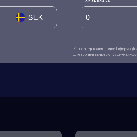
обміняли на
SEK
Конвертер валют надає інформацію 
для торгівлі валютою. Будь-яка інф