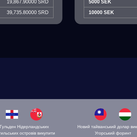
19,867.90000 SRD
5000 SEK
39,735.80000 SRD
10000 SEK
Гульден Нідерландських
Новий тайванський долар ви
ильських островів викупити
Угорський форинт