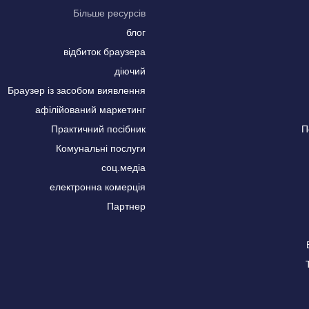
Більше ресурсів
блог
відбиток браузера
діючий
Браузер із засобом виявлення
афілійований маркетинг
Практичний посібник
П
Комунальні послуги
соц.медіа
електронна комерція
Партнер