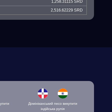
1,258.31115 SRD
2,516.62229 SRD
купити
Домініканський песо викупити
індійська рупія