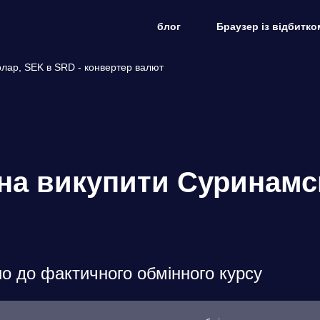
блог
Браузер із відбитко
лар, SEK в SRD - конвертер валют
она викупити Суринамс
о до фактичного обмінного курсу