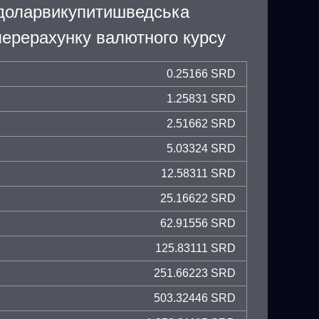
доларвикупитишведська
ерерахунку валютного курсу
0.25166 SRD
1.25831 SRD
2.51662 SRD
5.03324 SRD
12.58311 SRD
25.16622 SRD
62.91556 SRD
125.83111 SRD
251.66223 SRD
503.32446 SRD