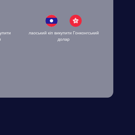
купити
лаоський кіп викупити Гонконгський
и
долар