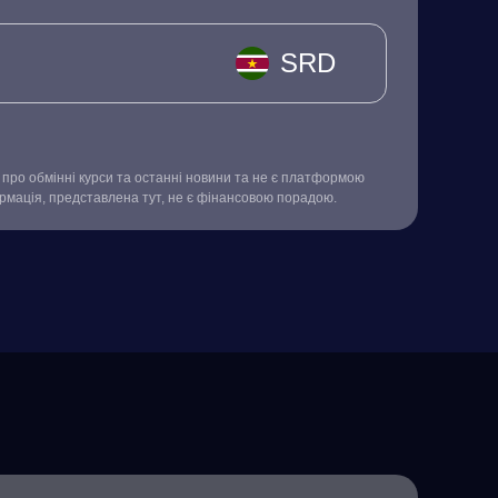
SRD
про обмінні курси та останні новини та не є платформою
ормація, представлена тут, не є фінансовою порадою.