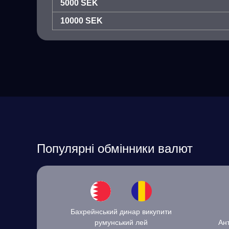
5000 SEK
10000 SEK
Популярні обмінники валют
Бахрейнський динар викупити
румунський лей
Ант