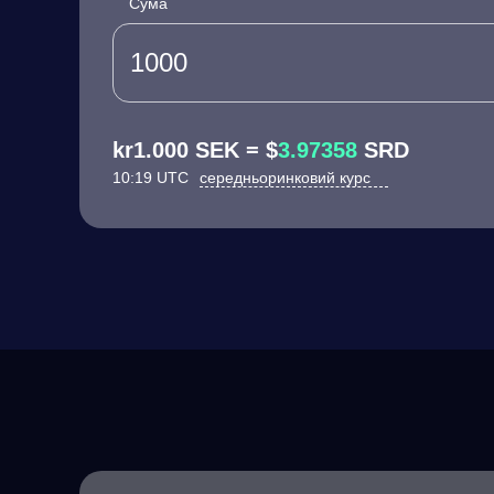
Сума
kr1.000 SEK = $
3.97358
SRD
10:19 UTC
середньоринковий курс