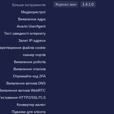
Журнал змін
1.4.1.0
Більше інструментів
Медіапристрої
Виявлення ядра
Аналіз UserAgent
Тест швидкості інтернету
Запит IP-адреси
еретворення файлів cookie
сканер портів
Виявлення роботів
Виявлення плагінів
Отримайте код 2FA
Виявлення витоків DNS
Виявлення витоків WebRTC
Тестування HTTP2/SSL/TLS
Конвертер валют
Підказки для клієнта