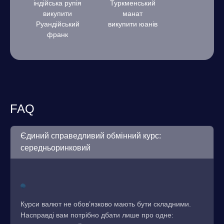
індійська рупія
Туркменський
викупити
манат
Руандійський
викупити юанів
франк
FAQ
Єдиний справедливий обмінний курс:
середньоринковий
Курси валют не обов’язково мають бути складними.
Насправді вам потрібно дбати лише про одне: