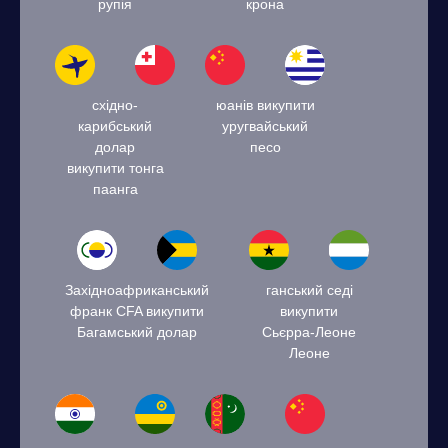
рупія
крона
східно-
юанів викупити
карибський
уругвайський
долар
песо
викупити тонга
паанга
Західноафриканський
ганський седі
франк CFA викупити
викупити
Багамський долар
Сьєрра-Леоне
Леоне