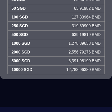
50 SGD
63.91982 BMD
100 SGD
127.83964 BMD
250 SGD
319.59909 BMD
500 SGD
639.19819 BMD
1000 SGD
1,278.39638 BMD
2000 SGD
2,556.79276 BMD
5000 SGD
6,391.98190 BMD
10000 SGD
12,783.96380 BMD