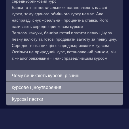
середньоринковий курс.
Банки та інші постачальники встановлюють власні
курси, тому єдиного обмінного курсу немає. Але
насправді існує «реальна» процентна ставка. Його
називають середньоринковим курсом.
Загалом кажучи, банкіри готові платити певну ціну за
певну валюту та готові продавати валюту за певну ціну.
Середня точка цих цін є середньоринковим курсом.
Оскільки це природний курс, встановлений ринком, він
є «найсправжнішим» і найсправедливішим курсом.
Чому виникають курсові різниці
курсове ціноутворення
Курсові пастки