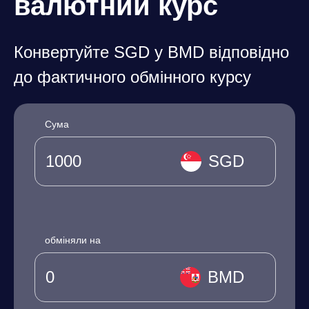
валютний курс
Конвертуйте SGD у BMD відповідно
до фактичного обмінного курсу
Сума
SGD
обміняли на
BMD