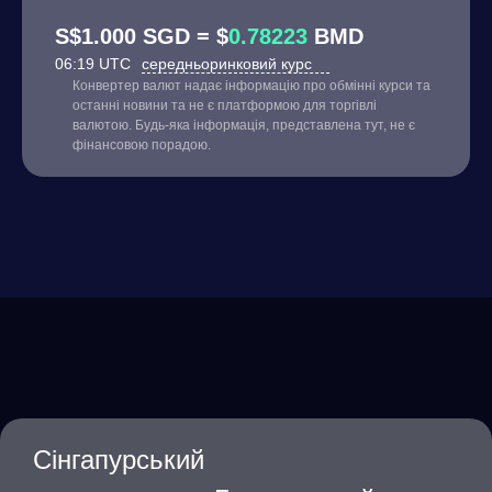
S$1.000 SGD = $
0.78223
BMD
06:19 UTC
середньоринковий курс
Конвертер валют надає інформацію про обмінні курси та
останні новини та не є платформою для торгівлі
валютою. Будь-яка інформація, представлена тут, не є
фінансовою порадою.
Сінгапурський