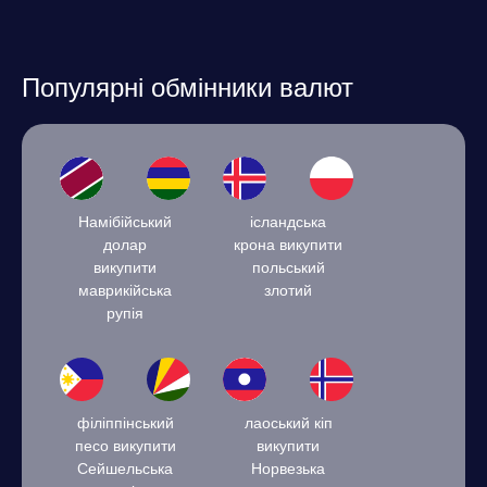
Популярні обмінники валют
Намібійський
ісландська
долар
крона викупити
викупити
польський
маврикійська
злотий
рупія
філіппінський
лаоський кіп
песо викупити
викупити
Сейшельська
Норвезька