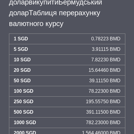
доларвикупитиБермудський
доларТаблиця перерахунку
валютного курсу
1 SGD
0.78223 BMD
5 SGD
3.91115 BMD
10 SGD
7.82230 BMD
20 SGD
15.64460 BMD
50 SGD
39.11150 BMD
100 SGD
78.22300 BMD
250 SGD
195.55750 BMD
500 SGD
391.11500 BMD
1000 SGD
782.23000 BMD
2000 SGD
1,564.46000 BMD