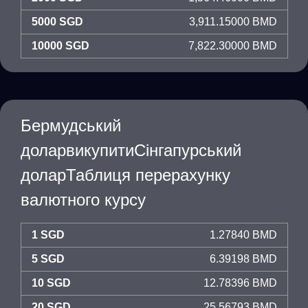
5000 SGD
3,911.15000 BMD
10000 SGD
7,822.30000 BMD
Бермудський
доларвикупитиСінгапурський
доларТаблиця перерахунку
валютного курсу
1 SGD
1.27840 BMD
5 SGD
6.39198 BMD
10 SGD
12.78396 BMD
20 SGD
25.56793 BMD