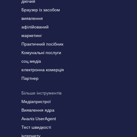
діючий
Браузер із засобом
виявлення
афілійований
маркетинг
Практичний посібник
Комунальні послуги
соц.медіа
електронна комерція
Партнер
Більше інструментів
Медіапристрої
Виявлення ядра
Аналіз UserAgent
Тест швидкості
інтернету