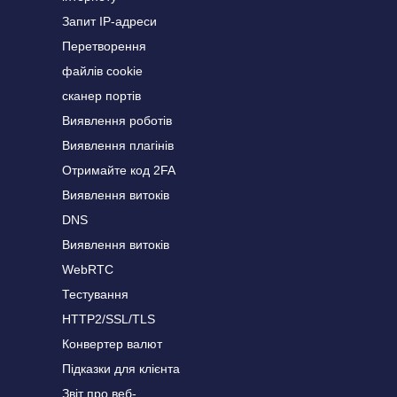
Запит IP-адреси
Перетворення
файлів cookie
сканер портів
Виявлення роботів
Виявлення плагінів
Отримайте код 2FA
Виявлення витоків
DNS
Виявлення витоків
WebRTC
Тестування
HTTP2/SSL/TLS
Конвертер валют
Підказки для клієнта
Звіт про веб-