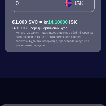
ISK
₡1.000 SVC = kr
14.10000
ISK
14:19 UTC
середньоринковий курс
Конвертер валют надає інформацію про обмінні курси та
останні новини та не є платформою для торгівлі
валютою. Будь-яка інформація, представлена тут, не є
фінансовою порадою.