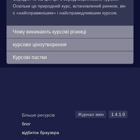
Оскільки це природний курс, встановлений ринком, він
є «найсправжнішим» і найсправедливішим курсом.
Чому виникають курсові різниці
курсове ціноутворення
Курсові пастки
Журнал змін
1.4.1.0
Більше ресурсів
блог
відбиток браузера