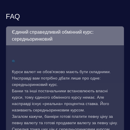
FAQ
Єдиний справедливий обмінний курс:
середньоринковий
Курси валют не обов’язково мають бути складними.
Насправді вам потрібно дбати лише про одне:
середньоринковий курс.
Банки та інші постачальники встановлюють власні
курси, тому єдиного обмінного курсу немає. Але
насправді існує «реальна» процентна ставка. Його
називають середньоринковим курсом.
Загалом кажучи, банкіри готові платити певну ціну за
певну валюту та готові продавати валюту за певну ціну.
Середня точка цих цін є середньоринковим курсом.