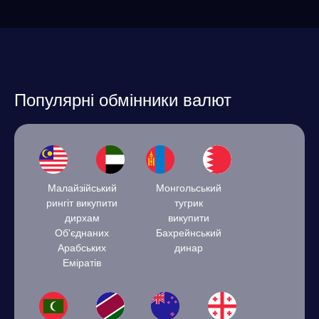
Популярні обмінники валют
Малайзійський
Монгольський
рингіт викупити
тугрик
дирхам
викупити
Об'єднаних
Бахрейнський
Арабських
динар
Еміратів