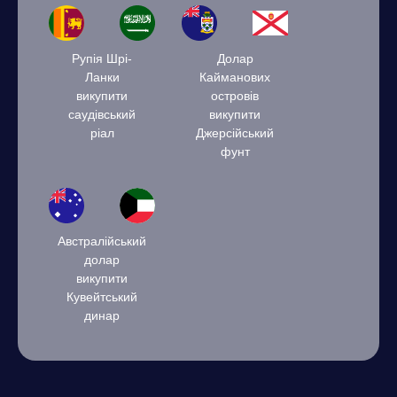
Рупія Шрі-
Долар
Ланки
Кайманових
викупити
островів
саудівський
викупити
ріал
Джерсійський
фунт
Австралійський
долар
викупити
Кувейтський
динар