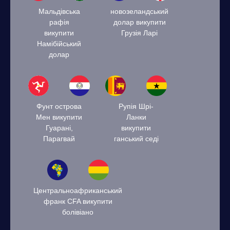
Мальдівська
новозеландський
рафія
долар викупити
викупити
Грузія Ларі
Намібійський
долар
Фунт острова
Рупія Шрі-
Мен викупити
Ланки
Гуарані,
викупити
Парагвай
ганський седі
Центральноафриканський
франк CFA викупити
болівіано