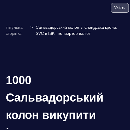
Увійти
титульна
>
Сальвадорський колон в ісландська крона,
сторінка
SVC в ISK - конвертер валют
1000
Сальвадорський
колон викупити