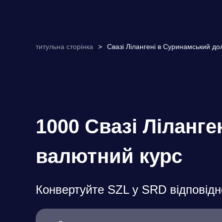
титульна сторінка
>
Свазі Лілангені в Суринамський до
1000 Свазі Ліланг
валютний курс
Конвертуйте SZL у SRD відповідн