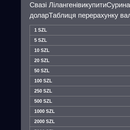
Свазі ЛілангенівикупитиСурин
доларТаблиця перерахунку вал
1 SZL
5 SZL
10 SZL
20 SZL
50 SZL
100 SZL
250 SZL
500 SZL
1000 SZL
2000 SZL