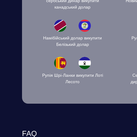
сербський динар викупити
Новий
канадський долар
Намібійський долар викупити
Ру
Белізький долар
Рупія Шрі-Ланки викупити Лоті
Се
Лесото
ди
FAQ