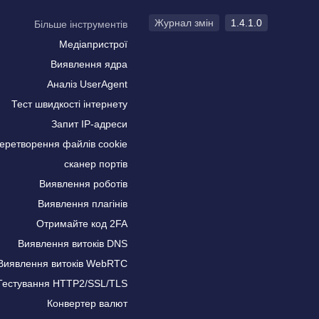
Журнал змін
1.4.1.0
Більше інструментів
Медіапристрої
Виявлення ядра
Аналіз UserAgent
Тест швидкості інтернету
Запит IP-адреси
еретворення файлів cookie
сканер портів
Виявлення роботів
Виявлення плагінів
Отримайте код 2FA
Виявлення витоків DNS
Виявлення витоків WebRTC
Тестування HTTP2/SSL/TLS
Конвертер валют