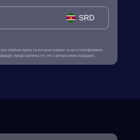
SRD
про обмінні курси та останні новини та не є платформою
ормація, представлена тут, не є фінансовою порадою.