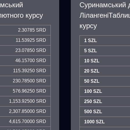
амський
Суринамський 
ютного курсу
ЛілангеніТабли
курсу
2.30785 SRD
11.53925 SRD
1 SZL
23.07850 SRD
5 SZL
46.15700 SRD
10 SZL
115.39250 SRD
20 SZL
230.78500 SRD
50 SZL
576.96250 SRD
100 SZL
1,153.92500 SRD
250 SZL
2,307.85000 SRD
500 SZL
4,615.70000 SRD
1000 SZL