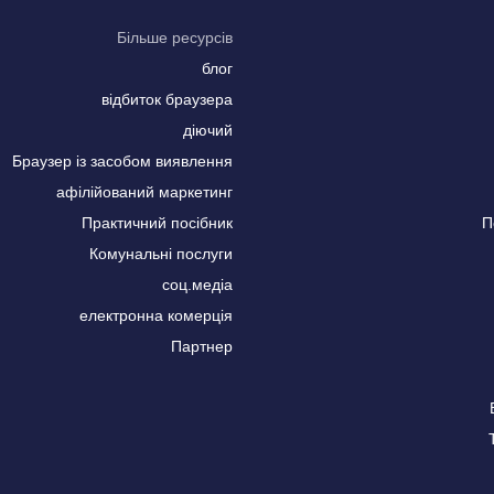
Більше ресурсів
блог
відбиток браузера
діючий
Браузер із засобом виявлення
афілійований маркетинг
Практичний посібник
П
Комунальні послуги
соц.медіа
електронна комерція
Партнер