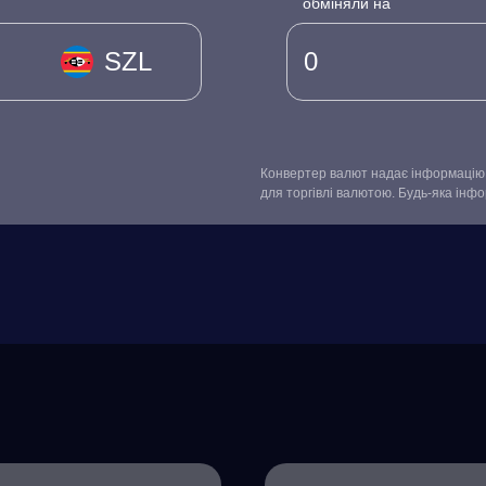
обміняли на
SZL
Конвертер валют надає інформацію 
для торгівлі валютою. Будь-яка інф