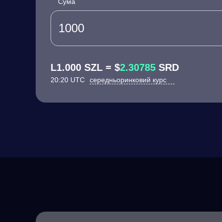
Сума
L1.000 SZL = $
2.30785
SRD
20:20 UTC
середньоринковий курс