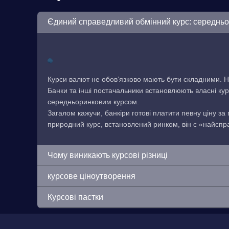
Єдиний справедливий обмінний курс: середнь
Курси валют не обов’язково мають бути складними. Н
Банки та інші постачальники встановлюють власні кур
середньоринковим курсом.
Загалом кажучи, банкіри готові платити певну ціну за
природний курс, встановлений ринком, він є «найсп
Чому виникають курсові різниці
курсове ціноутворення
Курсові пастки