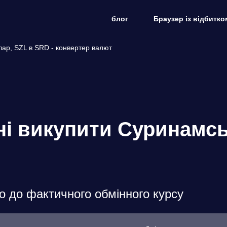
блог
Браузер із відбитко
лар, SZL в SRD - конвертер валют
ені викупити Суринамс
о до фактичного обмінного курсу