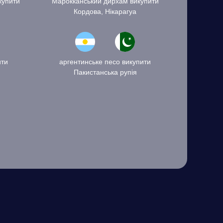
купити
Марокканський дирхам викупити
Кордова, Нікарагуа
ити
аргентинське песо викупити
Пакистанська рупія