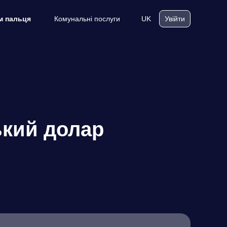
Комунальні послуги
UK
м пальця
Увійти
ький долар