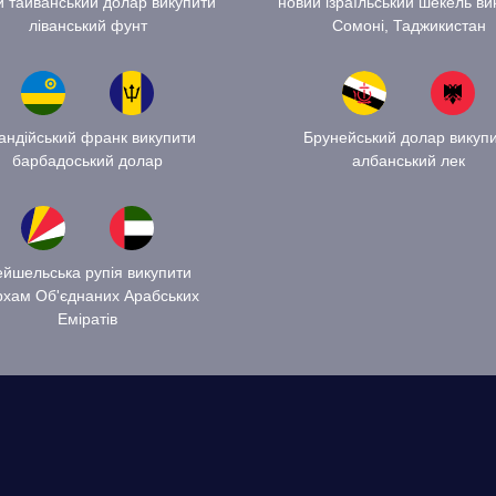
 тайванський долар викупити
новий ізраїльський шекель ви
ліванський фунт
Сомоні, Таджикистан
андійський франк викупити
Брунейський долар викуп
барбадоський долар
албанський лек
йшельська рупія викупити
рхам Об'єднаних Арабських
Еміратів