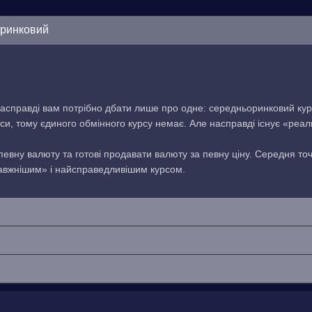
оринковий
асправді вам потрібно дбати лише про одне: середньоринковий кур
си, тому єдиного обмінного курсу немає. Але насправді існує «реа
 певну валюту та готові продавати валюту за певну ціну. Середня то
равжнішим» і найсправедливішим курсом.