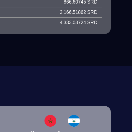
866.60745 SRD
2,166.51862 SRD
4,333.03724 SRD