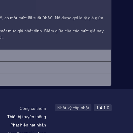
 có một mức lãi suất “thật”. Nó được gọi là tỷ giá giữa
i một mức giá nhất định. Điểm giữa của các mức giá này
ất.
Nhật ký cập nhật
1.4.1.0
Công cụ thêm
Thiết bị truyền thông
Phát hiện hạt nhân