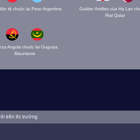
dân tệ chuộc lại Peso Argentina
Guilder Antilles của Hà Lan chu
Rial Qatar
za Angola chuộc lại Ouguiya,
Mauritanie
nh trên thị trường