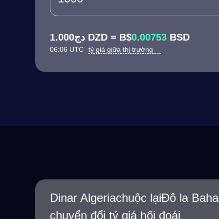
دج1.000 DZD = B$
0.00753
BSD
06:06 UTC
tỷ giá giữa thị trường
Dinar Algeriachuộc lạiĐô la Ba
chuyển đổi tỷ giá hối đoái