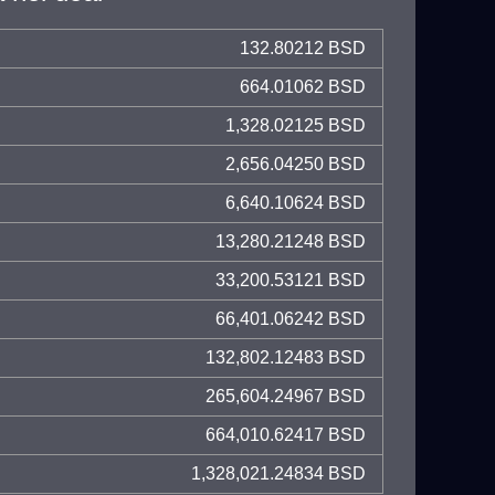
132.80212 BSD
664.01062 BSD
1,328.02125 BSD
2,656.04250 BSD
6,640.10624 BSD
13,280.21248 BSD
33,200.53121 BSD
66,401.06242 BSD
132,802.12483 BSD
265,604.24967 BSD
664,010.62417 BSD
1,328,021.24834 BSD