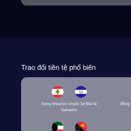
Trao đổi tiền tệ phổ biến
bảng lebanon chuộc lại Đại tá
đồng 
Salvador