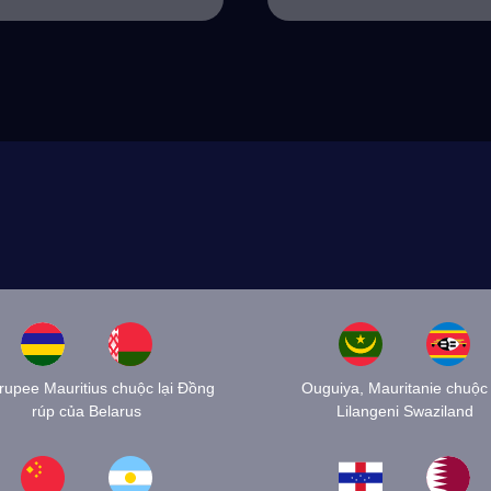
rupee Mauritius chuộc lại Đồng
Ouguiya, Mauritanie chuộc 
rúp của Belarus
Lilangeni Swaziland