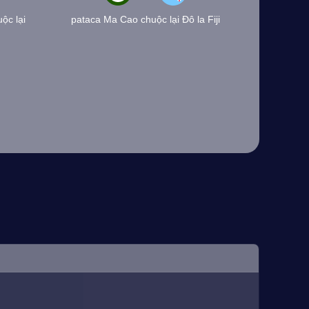
ộc lại
pataca Ma Cao chuộc lại Đô la Fiji