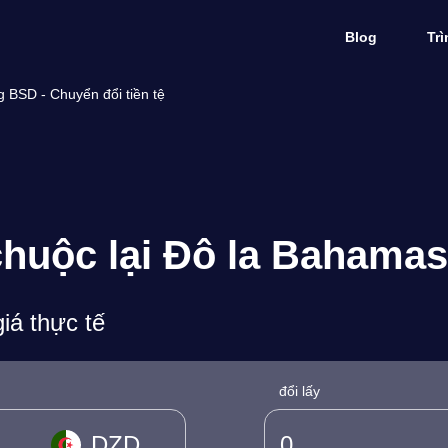
Blog
Tr
 BSD - Chuyển đổi tiền tệ
chuộc lại Đô la Bahamas 
iá thực tế
đổi lấy
DZD