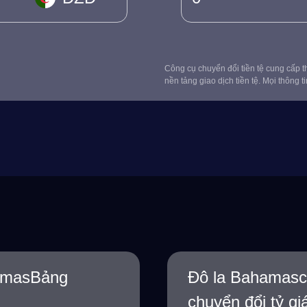
Công cụ chuyển đổi tiền tệ cung cấp th
nền tảng giao dịch tiền tệ. Mọi thông t
hamasBảng
Đô la Bahamasch
chuyển đổi tỷ gi