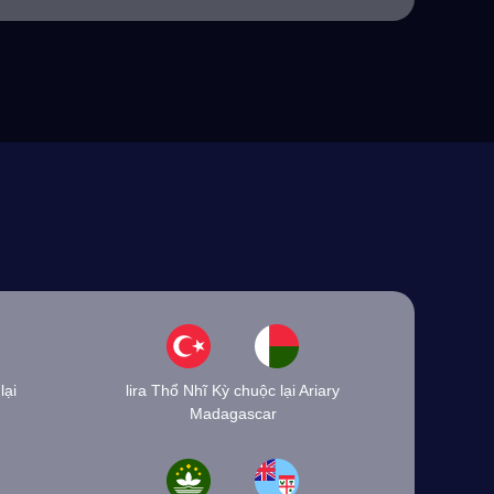
lại
lira Thổ Nhĩ Kỳ chuộc lại Ariary
Madagascar