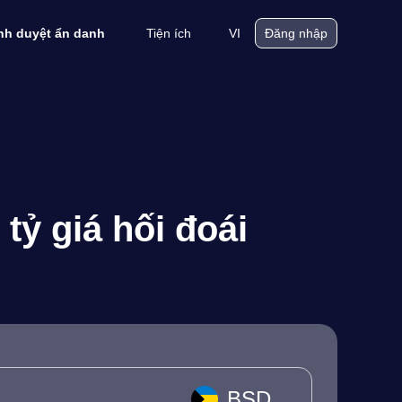
Tiện ích
VI
ình duyệt ẩn danh
Đăng nhập
tỷ giá hối đoái
BSD