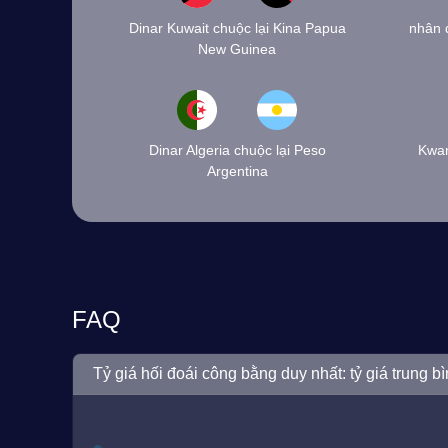
Dinar Kuwait chuộc lại Kina Papua
nhân 
New Guinea
Dinar Algeria chuộc lại Peso
Kwan
Argentina
FAQ
Tỷ giá hối đoái công bằng duy nhất: tỷ giá trung bì