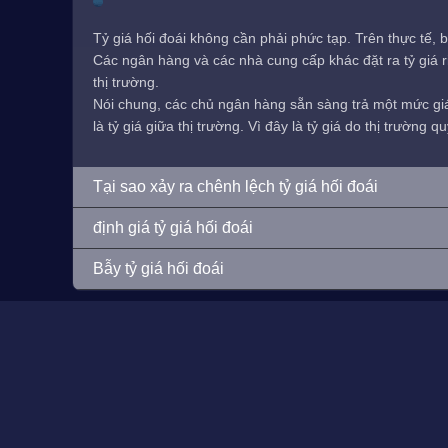
Tỷ giá hối đoái không cần phải phức tạp. Trên thực tế, b
Các ngân hàng và các nhà cung cấp khác đặt ra tỷ giá ri
thị trường.
Nói chung, các chủ ngân hàng sẵn sàng trả một mức giá 
là tỷ giá giữa thị trường. Vì đây là tỷ giá do thị trường
Tại sao xảy ra chênh lệch tỷ giá hối đoái
định giá tỷ giá hối đoái
Bẫy tỷ giá hối đoái