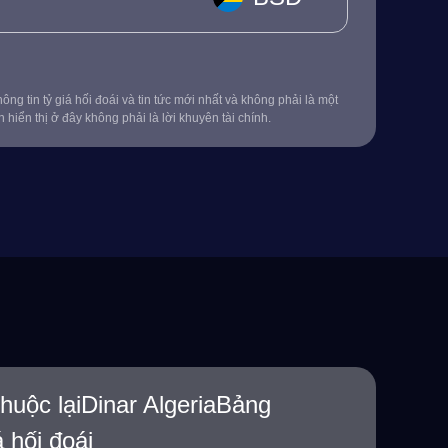
ông tin tỷ giá hối đoái và tin tức mới nhất và không phải là một
in hiển thị ở đây không phải là lời khuyên tài chính.
uộc lạiDinar AlgeriaBảng
á hối đoái