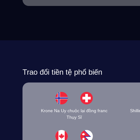
Trao đổi tiền tệ phổ biến
Krone Na Uy chuộc lại đồng franc
Shill
Thụy Sĩ