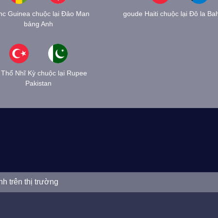
nc Guinea chuộc lại Đảo Man
goude Haiti chuộc lại Đô la B
bảng Anh
a Thổ Nhĩ Kỳ chuộc lại Rupee
Pakistan
nh trên thị trường