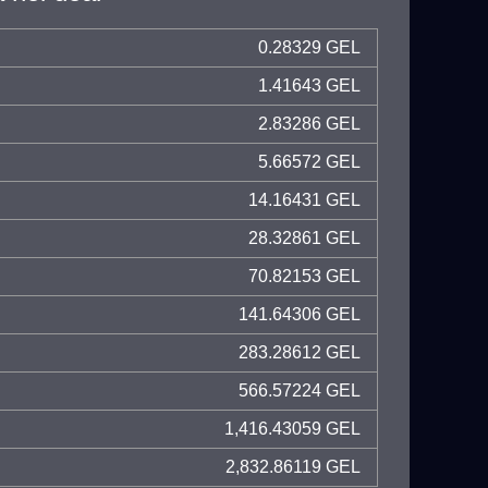
0.28329 GEL
1.41643 GEL
2.83286 GEL
5.66572 GEL
14.16431 GEL
28.32861 GEL
70.82153 GEL
141.64306 GEL
283.28612 GEL
566.57224 GEL
1,416.43059 GEL
2,832.86119 GEL