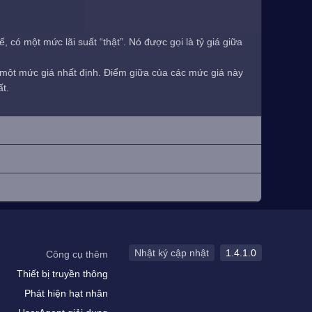
 có một mức lãi suất “thật”. Nó được gọi là tỷ giá giữa
i một mức giá nhất định. Điểm giữa của các mức giá này
ất.
Nhật ký cập nhật
1.4.1.0
Công cụ thêm
Thiết bị truyền thông
Phát hiện hạt nhân