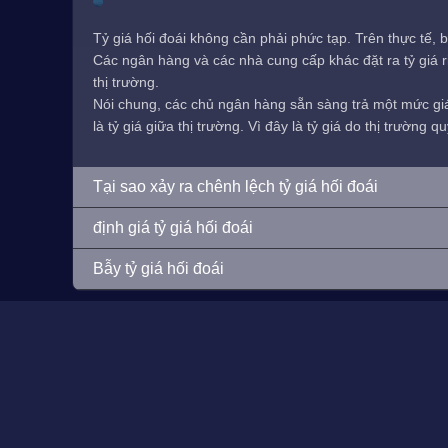
Tỷ giá hối đoái không cần phải phức tạp. Trên thực tế, b
Các ngân hàng và các nhà cung cấp khác đặt ra tỷ giá ri
thị trường.
Nói chung, các chủ ngân hàng sẵn sàng trả một mức giá 
là tỷ giá giữa thị trường. Vì đây là tỷ giá do thị trường
Tại sao xảy ra chênh lệch tỷ giá hối đoái
định giá tỷ giá hối đoái
Bẫy tỷ giá hối đoái