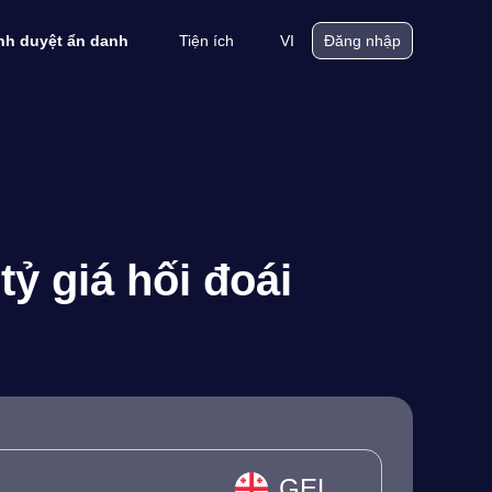
Tiện ích
VI
ình duyệt ẩn danh
Đăng nhập
ỷ giá hối đoái
GEL