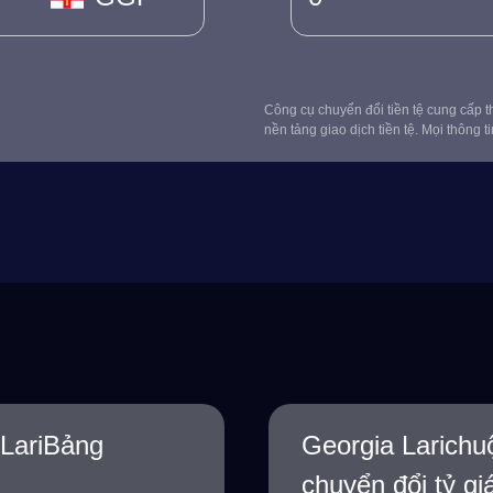
Công cụ chuyển đổi tiền tệ cung cấp th
nền tảng giao dịch tiền tệ. Mọi thông t
 LariBảng
Georgia Larichu
chuyển đổi tỷ gi