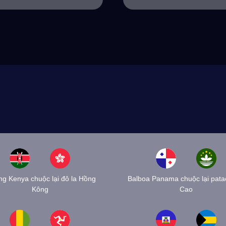
ing Kenya chuộc lại đô la Hồng
Balboa Panama chuộc lại pat
Kông
Cao