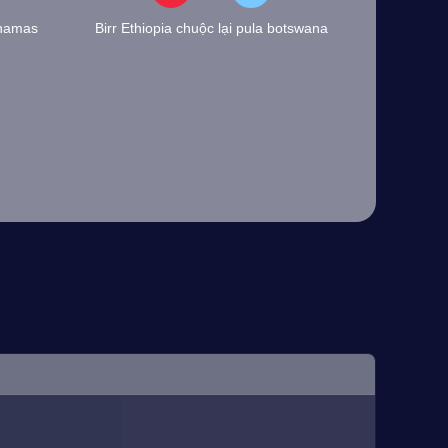
ahamas
Birr Ethiopia chuộc lại pula botswana