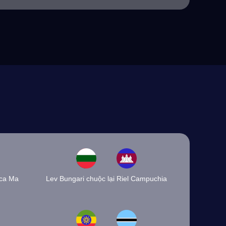
aca Ma
Lev Bungari chuộc lại Riel Campuchia