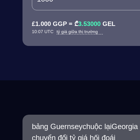
£1.000 GGP = ₾
3.53000
GEL
10:07 UTC
tỷ giá giữa thị trường
bảng Guernseychuộc lạiGeorgia
chuyển đổi tỷ giá hối đoái