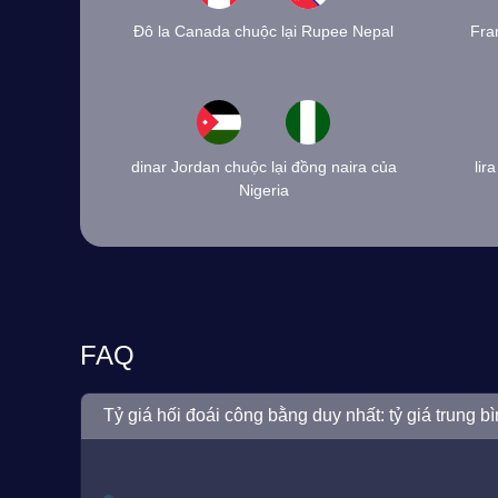
Đô la Canada chuộc lại Rupee Nepal
Fra
dinar Jordan chuộc lại đồng naira của
lir
Nigeria
FAQ
Tỷ giá hối đoái công bằng duy nhất: tỷ giá trung bì