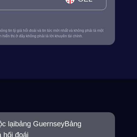
ông tin tỷ giá hối đoái và tin tức mới nhất và không phải là một
in hiển thị ở đây không phải là lời khuyên tài chính.
ộc lạibảng GuernseyBảng
á hối đoái