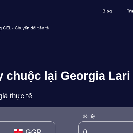
Blog
Tr
 GEL - Chuyển đổi tiền tệ
chuộc lại Georgia Lari t
iá thực tế
đổi lấy
GGP