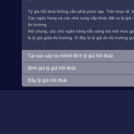
Tỷ giá hối đoái không cần phải phức tạp. Trên thực tế, b
Các ngân hàng và các nhà cung cấp khác đặt ra tỷ giá ri
thị trường.
Nói chung, các chủ ngân hàng sẵn sàng trả một mức giá 
là tỷ giá giữa thị trường. Vì đây là tỷ giá do thị trường
Tại sao xảy ra chênh lệch tỷ giá hối đoái
định giá tỷ giá hối đoái
Bẫy tỷ giá hối đoái