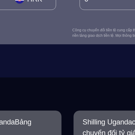
Công cụ chuyển đổi tiền tệ cung cấp th
nền tảng giao dịch tiền tệ. Mọi thông t
UgandaBảng
Shilling Uganda
chuyển đổi tỷ gi