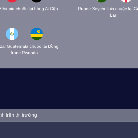
 Ethiopia chuộc lại bảng Ai Cập
Rupee Seychellois chuộc lại G
Lari
zal Guatemala chuộc lại Đồng
franc Rwanda
nh trên thị trường