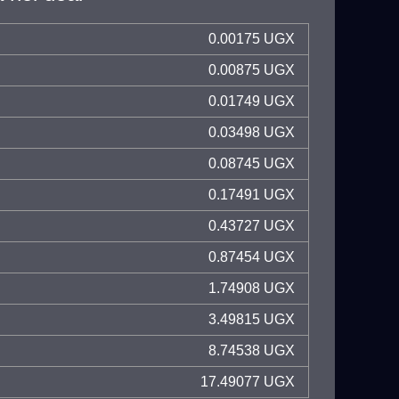
0.00175 UGX
0.00875 UGX
0.01749 UGX
0.03498 UGX
0.08745 UGX
0.17491 UGX
0.43727 UGX
0.87454 UGX
1.74908 UGX
3.49815 UGX
8.74538 UGX
17.49077 UGX