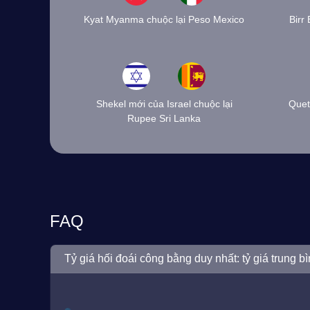
Kyat Myanma chuộc lại Peso Mexico
Birr
Shekel mới của Israel chuộc lại
Quet
Rupee Sri Lanka
FAQ
Tỷ giá hối đoái công bằng duy nhất: tỷ giá trung bì