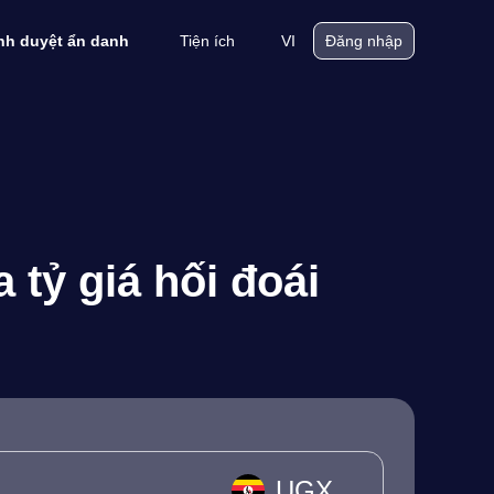
Tiện ích
VI
ình duyệt ẩn danh
Đăng nhập
 tỷ giá hối đoái
UGX