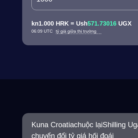
kn1.000 HRK = Ush
571.73016
UGX
06:09 UTC
tỷ giá giữa thị trường
Kuna Croatiachuộc lạiShilling 
chuyển đổi tỷ giá hối đoái