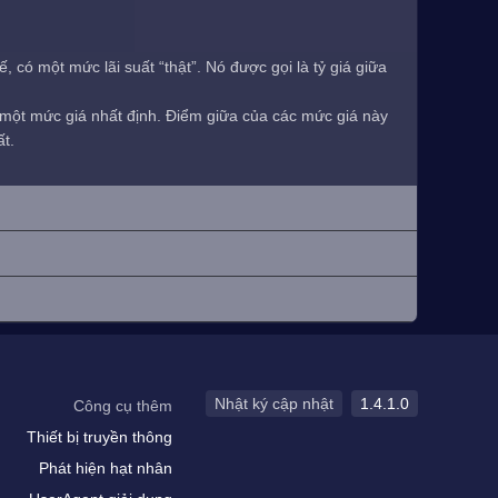
 có một mức lãi suất “thật”. Nó được gọi là tỷ giá giữa
i một mức giá nhất định. Điểm giữa của các mức giá này
ất.
Nhật ký cập nhật
1.4.1.0
Công cụ thêm
Thiết bị truyền thông
Phát hiện hạt nhân