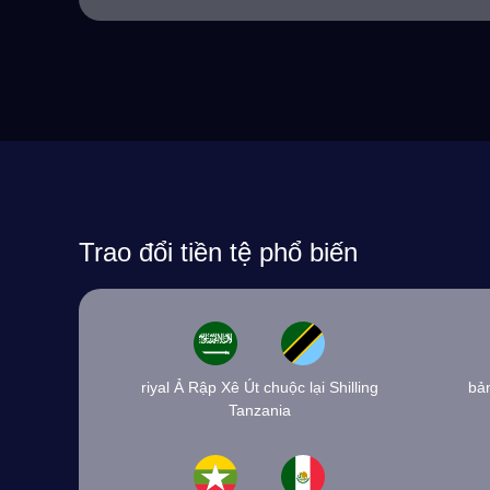
Trao đổi tiền tệ phổ biến
riyal Ả Rập Xê Út chuộc lại Shilling
bản
Tanzania