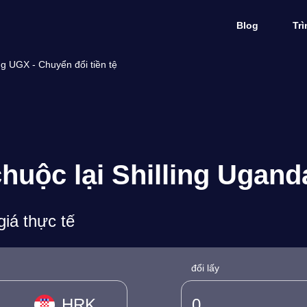
Blog
Tr
g UGX - Chuyển đổi tiền tệ
huộc lại Shilling Uganda
iá thực tế
đổi lấy
HRK