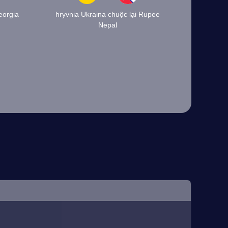
eorgia
hryvnia Ukraina chuộc lại Rupee
Nepal