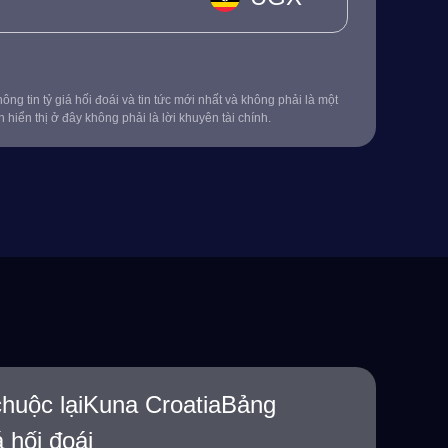
ông tin tỷ giá hối đoái và tin tức mới nhất và không phải là một
in hiển thị ở đây không phải là lời khuyên tài chính.
chuộc lạiKuna CroatiaBảng
á hối đoái