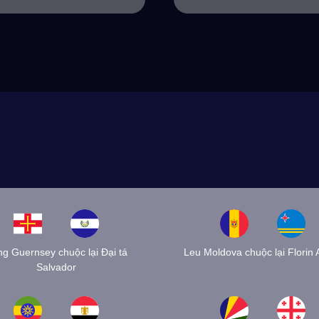
g Guernsey chuộc lại Đại tá
Leu Moldova chuộc lại Florin 
Salvador