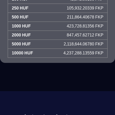
250 HUF
105,932.20339 FKP
500 HUF
211,864.40678 FKP
1000 HUF
423,728.81356 FKP
2000 HUF
847,457.62712 FKP
5000 HUF
2,118,644.06780 FKP
10000 HUF
4,237,288.13559 FKP