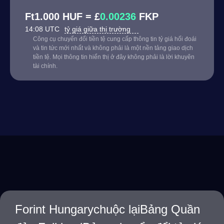
Ft1.000 HUF = £
0.00236
FKP
14:08 UTC
tỷ giá giữa thị trường
Công cụ chuyển đổi tiền tệ cung cấp thông tin tỷ giá hối đoái
và tin tức mới nhất và không phải là một nền tảng giao dịch
tiền tệ. Mọi thông tin hiển thị ở đây không phải là lời khuyên
tài chính.
Forint Hungarychuộc lạiBảng Quần