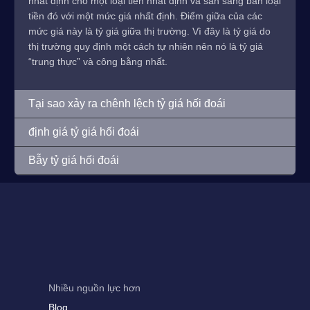
nhất định cho một loại tiền nhất định và sẵn sàng bán loại
tiền đó với một mức giá nhất định. Điểm giữa của các
mức giá này là tỷ giá giữa thị trường. Vì đây là tỷ giá do
thị trường quy định một cách tự nhiên nên nó là tỷ giá
“trung thực” và công bằng nhất.
Tại sao xảy ra chênh lệch tỷ giá hối đoái
định giá tỷ giá hối đoái
Bẫy tỷ giá hối đoái
Nhiều nguồn lực hơn
Blog