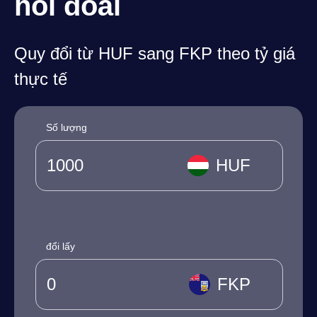
hối đoái
Quy đổi từ HUF sang FKP theo tỷ giá
thực tế
Số lượng
HUF
đổi lấy
FKP