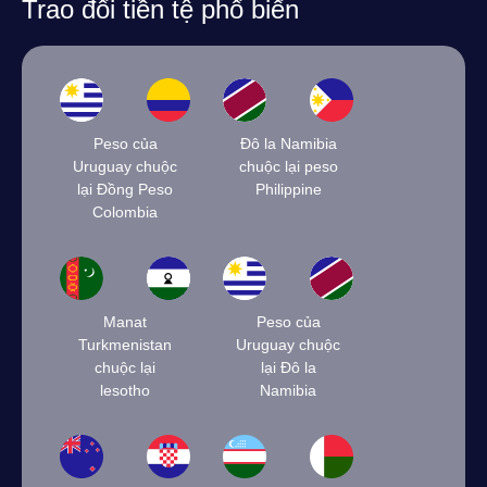
Trao đổi tiền tệ phổ biến
Peso của
Đô la Namibia
Uruguay chuộc
chuộc lại peso
lại Đồng Peso
Philippine
Colombia
Manat
Peso của
Turkmenistan
Uruguay chuộc
chuộc lại
lại Đô la
lesotho
Namibia