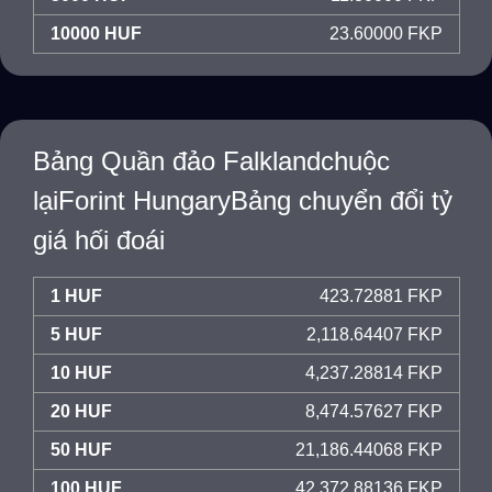
10000 HUF
23.60000 FKP
Bảng Quần đảo Falklandchuộc
lạiForint HungaryBảng chuyển đổi tỷ
giá hối đoái
1 HUF
423.72881 FKP
5 HUF
2,118.64407 FKP
10 HUF
4,237.28814 FKP
20 HUF
8,474.57627 FKP
50 HUF
21,186.44068 FKP
100 HUF
42,372.88136 FKP