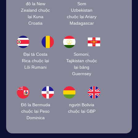
đô la New
Som
Zealand chuộc
Uzbekistan
lại Kuna
chuộc lại Ariary
Croatia
Madagascar
Đại tá Costa
Somoni,
Rica chuộc lại
Tajikistan chuộc
Lôi Rumani
lại bảng
Guernsey
Đô la Bermuda
người Bolivia
chuộc lại Peso
chuộc lại GBP
Dominica