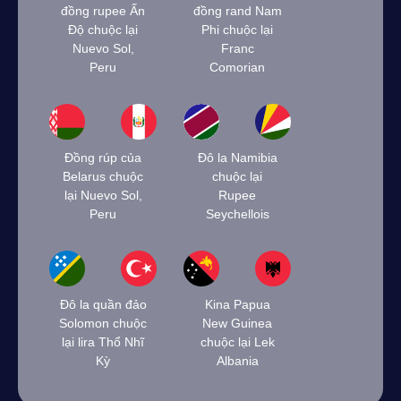
đồng rupee Ấn
đồng rand Nam
Độ chuộc lại
Phi chuộc lại
Nuevo Sol,
Franc
Peru
Comorian
Đồng rúp của
Đô la Namibia
Belarus chuộc
chuộc lại
lại Nuevo Sol,
Rupee
Peru
Seychellois
Đô la quần đảo
Kina Papua
Solomon chuộc
New Guinea
lại lira Thổ Nhĩ
chuộc lại Lek
Kỳ
Albania