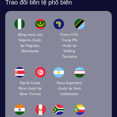
Trao đổi tiền tệ phổ biến
đồng naira của
Franc CFA
Nigeria chuộc
Trung Phi
lại Ouguiya,
chuộc lại
Mauritanie
Shilling
Tanzania
Đại tá Costa
Peso Argentina
Rica chuộc lại
chuộc lại Som
dinar Tunisia
Uzbekistan