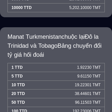
10000 TTD
5,202.10000 TMT
Manat Turkmenistanchuộc lạiĐô la
Trinidad và TobagoBảng chuyển đổi
tỷ giá hối đoái
1 TTD
1.92230 TMT
5 TTD
9.61150 TMT
10 TTD
19.22301 TMT
20 TTD
38.44601 TMT
50 TTD
96.11503 TMT
100 TTD
192.23006 TMT