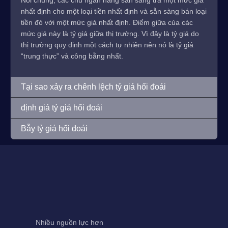
Nói chung, các chủ ngân hàng sẵn sàng trả một mức giá
nhất định cho một loại tiền nhất định và sẵn sàng bán loại
tiền đó với một mức giá nhất định. Điểm giữa của các
mức giá này là tỷ giá giữa thị trường. Vì đây là tỷ giá do
thị trường quy định một cách tự nhiên nên nó là tỷ giá
“trung thực” và công bằng nhất.
Tại sao xảy ra chênh lệch tỷ giá hối đoái
định giá tỷ giá hối đoái
Bẫy tỷ giá hối đoái
Nhiều nguồn lực hơn