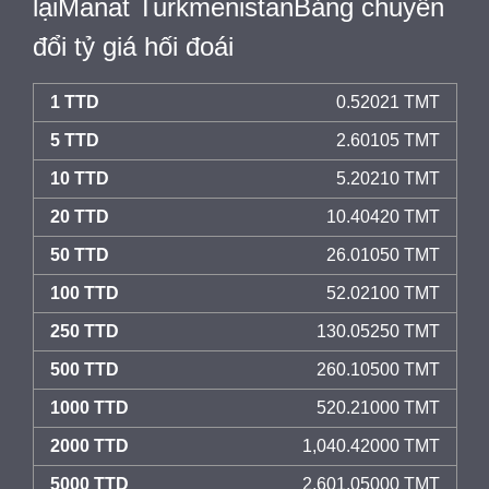
lạiManat TurkmenistanBảng chuyển
đổi tỷ giá hối đoái
1 TTD
0.52021 TMT
5 TTD
2.60105 TMT
10 TTD
5.20210 TMT
20 TTD
10.40420 TMT
50 TTD
26.01050 TMT
100 TTD
52.02100 TMT
250 TTD
130.05250 TMT
500 TTD
260.10500 TMT
1000 TTD
520.21000 TMT
2000 TTD
1,040.42000 TMT
5000 TTD
2,601.05000 TMT