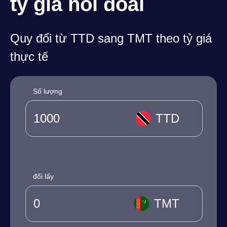
tỷ giá hối đoái
Quy đổi từ TTD sang TMT theo tỷ giá
thực tế
Số lượng
TTD
đổi lấy
TMT