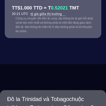
TT$1.000 TTD = T
0.52021
TMT
20:21 UTC
tỷ giá giữa thị trường
Công cụ chuyển đổi tiền tệ cung cấp thông tin tỷ giá hối đoái
và tin tức mới nhất và không phải là một nền tảng giao dịch
tiền tệ. Mọi thông tin hiển thị ở đây không phải là lời khuyên
tài chính.
Đô la Trinidad và Tobagochuộc