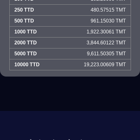
250 TTD
480.57515 TMT
500 TTD
961.15030 TMT
1000 TTD
1,922.30061 TMT
2000 TTD
3,844.60122 TMT
5000 TTD
9,611.50305 TMT
10000 TTD
19,223.00609 TMT