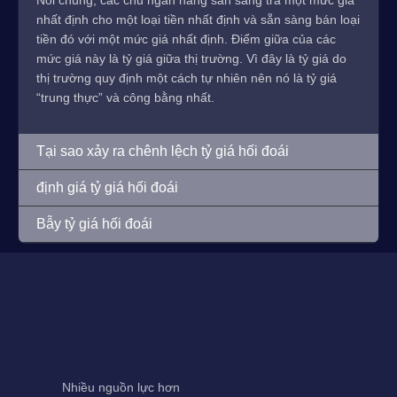
Nói chung, các chủ ngân hàng sẵn sàng trả một mức giá
nhất định cho một loại tiền nhất định và sẵn sàng bán loại
tiền đó với một mức giá nhất định. Điểm giữa của các
mức giá này là tỷ giá giữa thị trường. Vì đây là tỷ giá do
thị trường quy định một cách tự nhiên nên nó là tỷ giá
“trung thực” và công bằng nhất.
Tại sao xảy ra chênh lệch tỷ giá hối đoái
định giá tỷ giá hối đoái
Bẫy tỷ giá hối đoái
Nhiều nguồn lực hơn