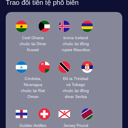
Trao đổi tiền tệ phổ biến
Cedi Ghana
krona Iceland
chuộc lại Dinar
chuộc lại đồng
Kuwait
rupee Mauritius
Córdoba,
Đô la Trinidad
Nicaragua
và Tobago
chuộc lại Rial
chuộc lại đồng
Oman
dinar Serbia
Guilder Antilles
Jersey Pound