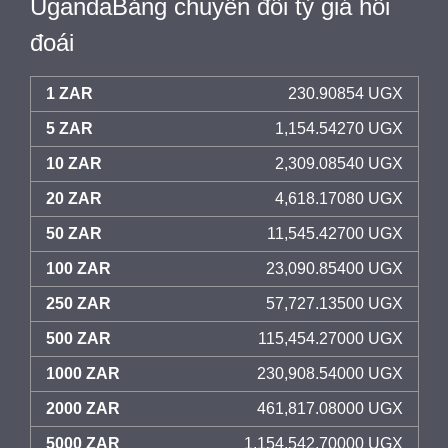
UgandaBảng chuyển đổi tỷ giá hối
đoái
1 ZAR
230.90854 UGX
5 ZAR
1,154.54270 UGX
10 ZAR
2,309.08540 UGX
20 ZAR
4,618.17080 UGX
50 ZAR
11,545.42700 UGX
100 ZAR
23,090.85400 UGX
250 ZAR
57,727.13500 UGX
500 ZAR
115,454.27000 UGX
1000 ZAR
230,908.54000 UGX
2000 ZAR
461,817.08000 UGX
5000 ZAR
1,154,542.70000 UGX