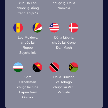
của Hà Lan
chuộc lại Đô la
chuộc lại đồng
Namibia
franc Thụy Sĩ
Leu Moldova
Đô la Liberia
chuộc lại
chuộc lại Krone
Rupee
Đan Mạch
Seychellois
Som
Đô la Trinidad
Uzbekistan
và Tobago
chuộc lại Kina
chuộc lại Vatu
Papua New
Vanuatu
Guinea