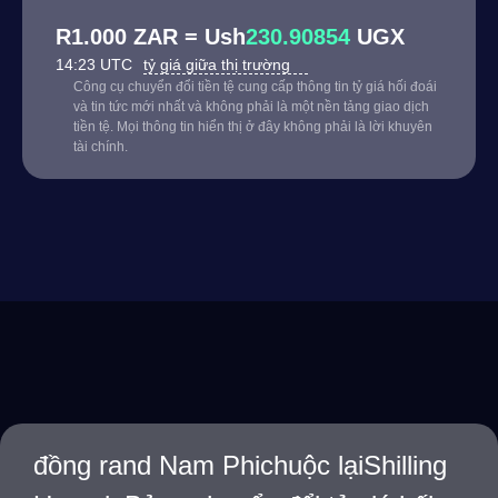
R1.000 ZAR = Ush
230.90854
UGX
14:23 UTC
tỷ giá giữa thị trường
Công cụ chuyển đổi tiền tệ cung cấp thông tin tỷ giá hối đoái
và tin tức mới nhất và không phải là một nền tảng giao dịch
tiền tệ. Mọi thông tin hiển thị ở đây không phải là lời khuyên
tài chính.
đồng rand Nam Phichuộc lạiShilling