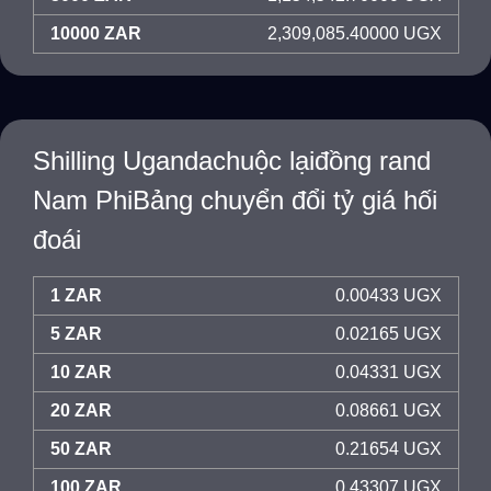
10000 ZAR
2,309,085.40000 UGX
Shilling Ugandachuộc lạiđồng rand
Nam PhiBảng chuyển đổi tỷ giá hối
đoái
1 ZAR
0.00433 UGX
5 ZAR
0.02165 UGX
10 ZAR
0.04331 UGX
20 ZAR
0.08661 UGX
50 ZAR
0.21654 UGX
100 ZAR
0.43307 UGX