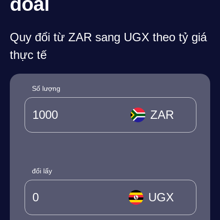
đoái
Quy đổi từ ZAR sang UGX theo tỷ giá
thực tế
Số lượng
ZAR
đổi lấy
UGX