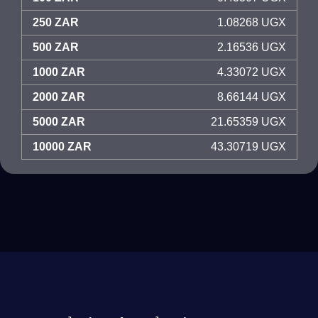
250 ZAR
1.08268 UGX
500 ZAR
2.16536 UGX
1000 ZAR
4.33072 UGX
2000 ZAR
8.66144 UGX
5000 ZAR
21.65359 UGX
10000 ZAR
43.30719 UGX