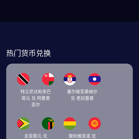
热门货币兑换
特立尼达和多巴
塞尔维亚第纳尔
哥元 兑 阿曼里
兑 老挝基普
亚尔
圭亚那元 兑
玻利维亚诺 兑