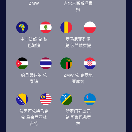
ZMW
吉尔吉斯斯坦索
姆
中非法郎 兑 黎
罗马尼亚列伊
巴嫩镑
兑 波兰兹罗提
约旦第纳尔 兑
ZMW 兑 克罗地
泰铢
亚库纳
波黑可兑换马克
所罗门群岛元
兑 马来西亚林
兑 阿鲁巴弗罗
吉特
林