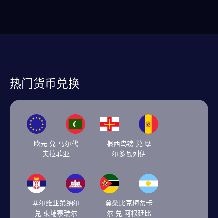
热门货币兑换
欧元 兑 马尔代
根西岛镑 兑 摩
夫拉菲亚
尔多瓦列伊
塞尔维亚第纳尔
莫桑比克梅蒂卡
兑 柬埔寨瑞尔
尔 兑 阿根廷比