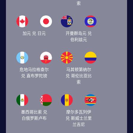
索
加元 兑 日元
开曼群岛元 兑
伯利兹元
危地马拉格查尔
马其顿第纳尔
兑 直布罗陀镑
兑 哥伦比亚比
索
墨西哥比索 兑
摩尔多瓦列伊
白俄罗斯卢布
兑 斯威士兰里
兰吉尼