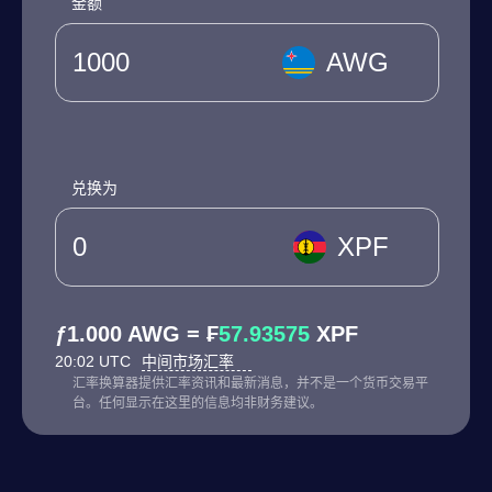
金额
AWG
兑换为
XPF
ƒ1.000 AWG = ₣
57.93575
XPF
20:02 UTC
中间市场汇率
汇率换算器提供汇率资讯和最新消息，并不是一个货币交易平
台。任何显示在这里的信息均非财务建议。