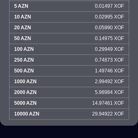
5 AZN
0.01497 XOF
10 AZN
0.02995 XOF
20 AZN
0.05990 XOF
50 AZN
0.14975 XOF
100 AZN
0.29949 XOF
250 AZN
0.74873 XOF
500 AZN
1.49746 XOF
1000 AZN
2.99492 XOF
2000 AZN
5.98984 XOF
5000 AZN
14.97461 XOF
10000 AZN
29.94922 XOF