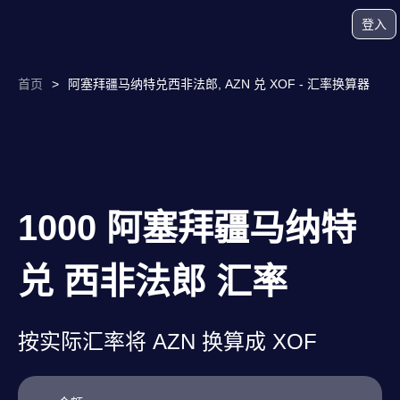
登入
首页
>
阿塞拜疆马纳特兑西非法郎, AZN 兑 XOF - 汇率换算器
1000 阿塞拜疆马纳特
兑 西非法郎 汇率
按实际汇率将 AZN 换算成 XOF