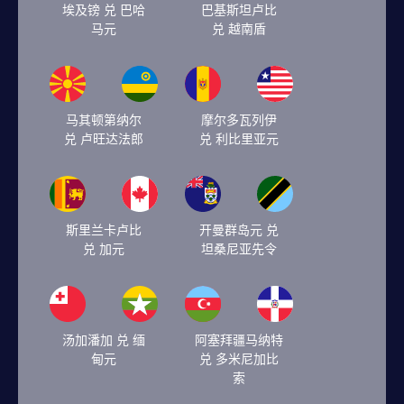
埃及镑 兑 巴哈
巴基斯坦卢比
马元
兑 越南盾
马其顿第纳尔
摩尔多瓦列伊
兑 卢旺达法郎
兑 利比里亚元
斯里兰卡卢比
开曼群岛元 兑
兑 加元
坦桑尼亚先令
汤加潘加 兑 缅
阿塞拜疆马纳特
甸元
兑 多米尼加比
索