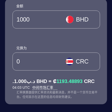
金额
BHD
兑换为
CRC
.د.ب1.000 BHD = ₡
1193.48893
CRC
04:03 UTC
中间市场汇率
汇率换算器提供汇率资讯和最新消息，并不是一个货币交易平
台。任何显示在这里的信息均非财务建议。