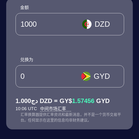
金额
DZD
兑换为
GYD
دج1.000 DZD = GY$
1.57456
GYD
10:06 UTC
中间市场汇率
汇率换算器提供汇率资讯和最新消息，并不是一个货币交易平
台。任何显示在这里的信息均非财务建议。