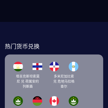
热门货币兑换
塔吉克斯坦索莫
多米尼加比索
尼 兑 荷属安的
兑 危地马拉格
列斯盾
查尔