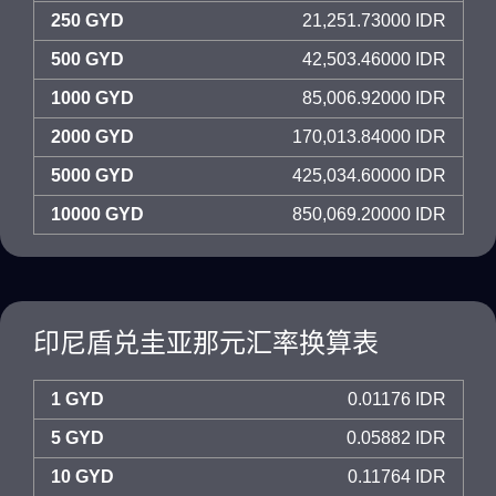
250 GYD
21,251.73000 IDR
500 GYD
42,503.46000 IDR
1000 GYD
85,006.92000 IDR
2000 GYD
170,013.84000 IDR
5000 GYD
425,034.60000 IDR
10000 GYD
850,069.20000 IDR
印尼盾兑圭亚那元汇率换算表
1 GYD
0.01176 IDR
5 GYD
0.05882 IDR
10 GYD
0.11764 IDR