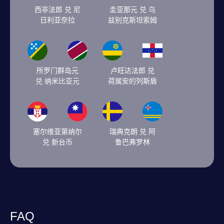
西非法郎 兑 尼
圭亚那元 兑 乌
日利亚奈拉
兹别克斯坦索姆
所罗门群岛元
卢旺达法郎 兑
兑 纳米比亚元
荷属安的列斯盾
塞尔维亚第纳尔
瑞典克朗 兑 阿
兑 新台币
鲁巴弗罗林
FAQ