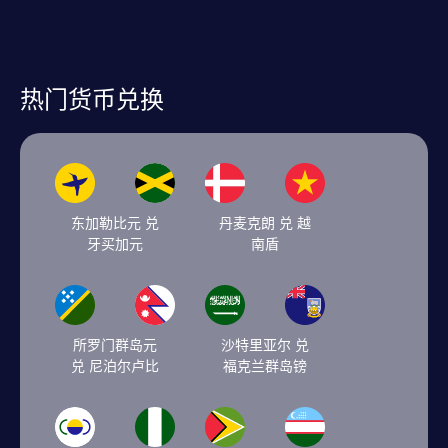
热门货币兑换
东加勒比元 兑
丹麦克朗 兑 越
牙买加元
南盾
所罗门群岛元
沙特里亚尔 兑
兑 尼泊尔卢比
福克兰群岛镑