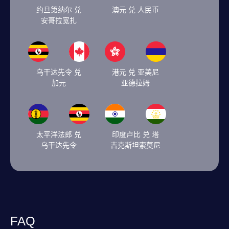
约旦第纳尔 兑
澳元 兑 人民币
安哥拉宽扎
乌干达先令 兑
港元 兑 亚美尼
加元
亚德拉姆
太平洋法郎 兑
印度卢比 兑 塔
乌干达先令
吉克斯坦索莫尼
FAQ