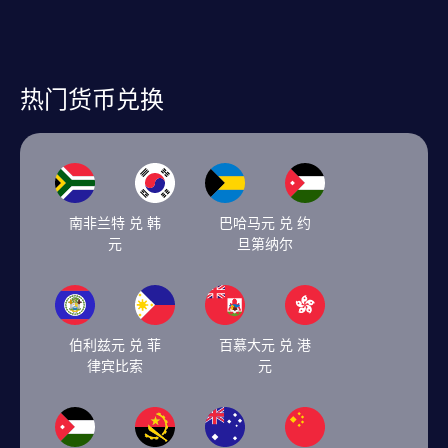
热门货币兑换
南非兰特 兑 韩
巴哈马元 兑 约
元
旦第纳尔
伯利兹元 兑 菲
百慕大元 兑 港
律宾比索
元