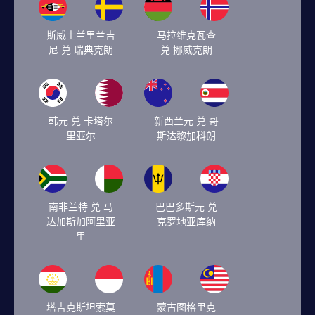
斯威士兰里兰吉
马拉维克瓦查
尼 兑 瑞典克朗
兑 挪威克朗
韩元 兑 卡塔尔
新西兰元 兑 哥
里亚尔
斯达黎加科朗
南非兰特 兑 马
巴巴多斯元 兑
达加斯加阿里亚
克罗地亚库纳
里
塔吉克斯坦索莫
蒙古图格里克