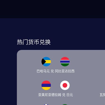
热门货币兑换
巴哈马元 兑 冈比亚达拉西
亚美尼亚德拉姆 兑 日元
瓦