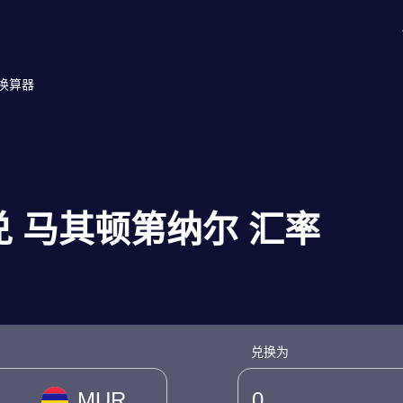
率换算器
 兑 马其顿第纳尔 汇率
兑换为
MUR