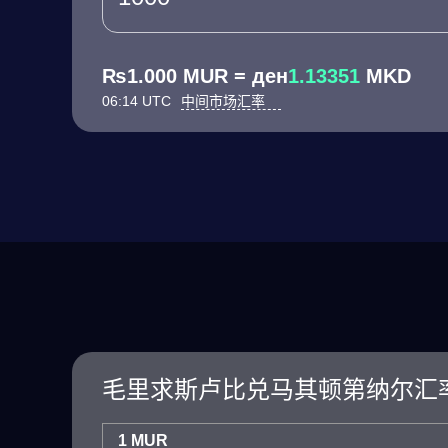
₨1.000 MUR = ден
1.13351
MKD
06:14 UTC
中间市场汇率
毛里求斯卢比兑马其顿第纳尔汇
1 MUR