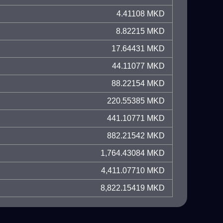
4.41108 MKD
8.82215 MKD
17.64431 MKD
44.11077 MKD
88.22154 MKD
220.55385 MKD
441.10771 MKD
882.21542 MKD
1,764.43084 MKD
4,411.07710 MKD
8,822.15419 MKD