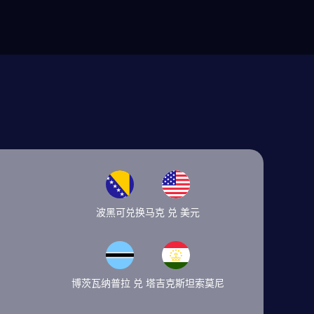
波黑可兑换马克 兑 美元
博茨瓦纳普拉 兑 塔吉克斯坦索莫尼