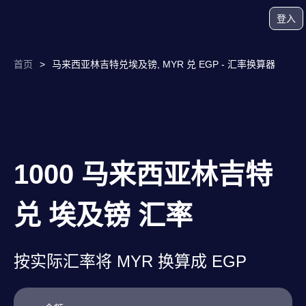
登入
首页
>
马来西亚林吉特兑埃及镑, MYR 兑 EGP - 汇率换算器
1000 马来西亚林吉特
兑 埃及镑 汇率
按实际汇率将 MYR 换算成 EGP