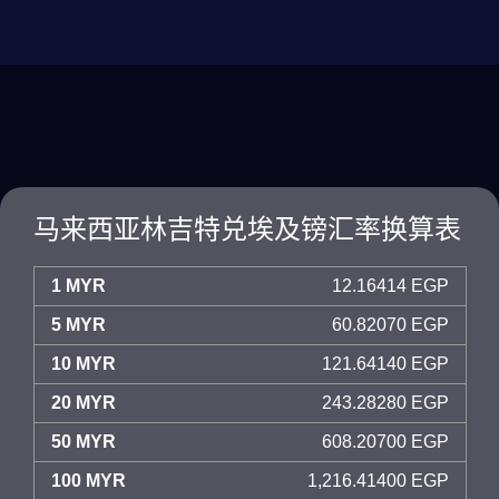
马来西亚林吉特兑埃及镑汇率换算表
1 MYR
12.16414 EGP
5 MYR
60.82070 EGP
10 MYR
121.64140 EGP
20 MYR
243.28280 EGP
50 MYR
608.20700 EGP
100 MYR
1,216.41400 EGP