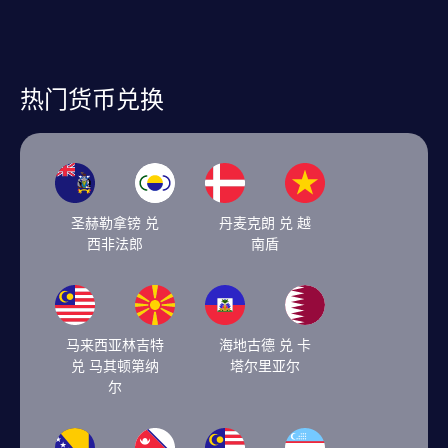
热门货币兑换
圣赫勒拿镑 兑
丹麦克朗 兑 越
西非法郎
南盾
马来西亚林吉特
海地古德 兑 卡
兑 马其顿第纳
塔尔里亚尔
尔