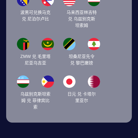
波黑可兑换马克
马来西亚林吉特
兑 尼泊尔卢比
兑 乌兹别克斯
坦索姆
ZMW 兑 毛里塔
坦桑尼亚先令
尼亚乌吉亚
兑 黎巴嫩镑
乌兹别克斯坦索
日元 兑 卡塔尔
姆 兑 菲律宾比
里亚尔
索