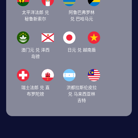
太平洋法郎 兑
阿鲁巴弗罗林
秘鲁新索尔
兑 巴哈马元
澳门元 兑 泽西
日元 兑 越南盾
岛镑
瑞士法郎 兑 直
洪都拉斯伦皮拉
布罗陀镑
兑 马来西亚林
吉特