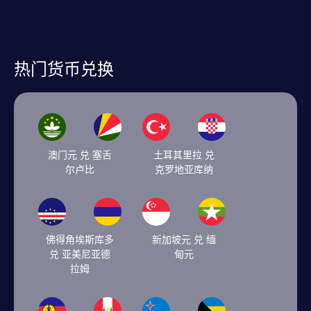
热门货币兑换
澳门元 兑 塞舌
土耳其里拉 兑
尔卢比
克罗地亚库纳
佛得角埃斯库多
新加坡元 兑 缅
兑 亚美尼亚德
甸元
拉姆