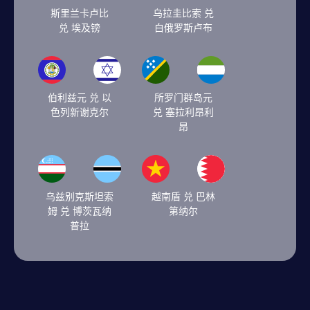
斯里兰卡卢比
乌拉圭比索 兑
兑 埃及镑
白俄罗斯卢布
伯利兹元 兑 以
所罗门群岛元
色列新谢克尔
兑 塞拉利昂利
昂
乌兹别克斯坦索
越南盾 兑 巴林
姆 兑 博茨瓦纳
第纳尔
普拉