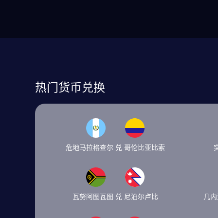
热门货币兑换
危地马拉格查尔 兑 哥伦比亚比索
瓦努阿图瓦图 兑 尼泊尔卢比
几内