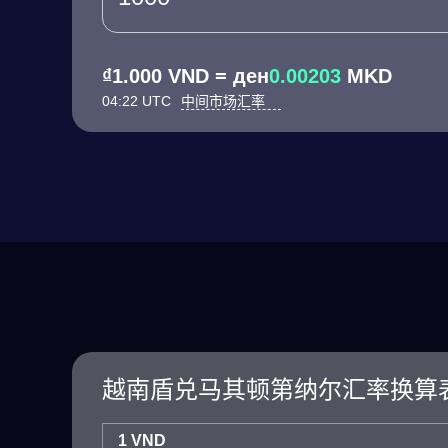
₫1.000 VND = ден
0.00203
MKD
04:22 UTC
中间市场汇率
越南盾兑马其顿第纳尔汇率换算
1 VND