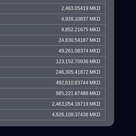
2,463.05419 MKD
4,926.10837 MKD
9,852.21675 MKD
24,630.54187 MKD
49,261.08374 MKD
123,152.70936 MKD
246,305.41872 MKD
492,610.83744 MKD
985,221.67488 MKD
2,463,054.18719 MKD
4,926,108.37438 MKD