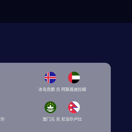
冰岛克朗 兑 阿联酋迪拉姆
亚尔
澳门元 兑 尼泊尔卢比