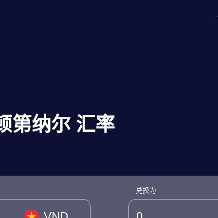
其顿第纳尔 汇率
兑换为
VND