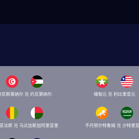
突尼斯第纳尔 兑 约旦第纳尔
缅甸元 兑 利比里亚元
亚法郎 兑 马达加斯加阿里亚里
不丹努尔特鲁姆 兑 沙特里