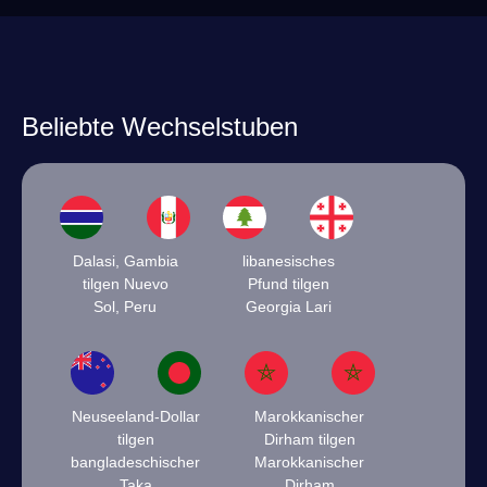
Beliebte Wechselstuben
Dalasi, Gambia
libanesisches
tilgen Nuevo
Pfund tilgen
Sol, Peru
Georgia Lari
Neuseeland-Dollar
Marokkanischer
tilgen
Dirham tilgen
bangladeschischer
Marokkanischer
Taka
Dirham