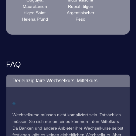
Ouguiya,
Indonesische
Mauretanien
Rupiah tilgen
tilgen Saint
Argentinischer
Helena Pfund
Peso
FAQ
Der einzig faire Wechselkurs: Mittelkurs
Wechselkurse müssen nicht kompliziert sein. Tatsächlich
müssen Sie sich nur um eines kümmern: den Mittelkurs.
Da Banken und andere Anbieter ihre Wechselkurse selbst
festlegen, gibt es keinen einheitlichen Wechselkurs. Aber