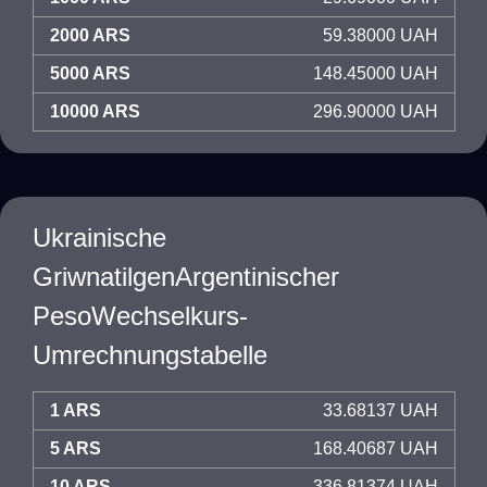
2000 ARS
59.38000 UAH
5000 ARS
148.45000 UAH
10000 ARS
296.90000 UAH
Ukrainische
GriwnatilgenArgentinischer
PesoWechselkurs-
Umrechnungstabelle
1 ARS
33.68137 UAH
5 ARS
168.40687 UAH
10 ARS
336.81374 UAH