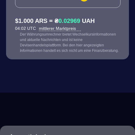
$1.000 ARS = ₴
0.02969
UAH
04:02 UTC
mittlerer Marktpreis
Der Währungsumrechner bietet Wechselkursinformationen
und aktuelle Nachrichten und ist keine
Devisenhandelsplattform. Bei den hier angezeigten
Informationen handelt es sich nicht um eine Finanzberatung.