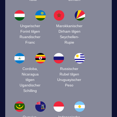
Ungarischer
Marokkanischer
Forint tilgen
Dirham tilgen
Ruandischer
Seychellen-
Franc
Rupie
Cordoba,
Russischer
Nicaragua
Rubel tilgen
tilgen
Uruguayischer
Ugandischer
Peso
Schilling