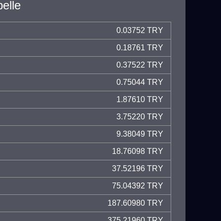
elle
0.03752 TRY
0.18761 TRY
0.37522 TRY
0.75044 TRY
1.87610 TRY
3.75220 TRY
9.38049 TRY
18.76098 TRY
37.52196 TRY
75.04392 TRY
187.60980 TRY
375.21960 TRY