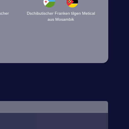
scher
Dschibutischer Franken tilgen Metical
aus Mosambik