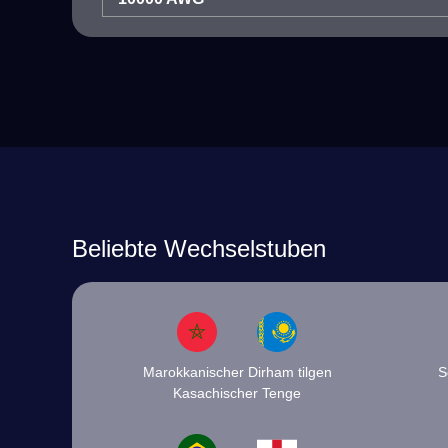
Beliebte Wechselstuben
Marokkanischer Dirham tilgen
S
Kasachischer Tenge