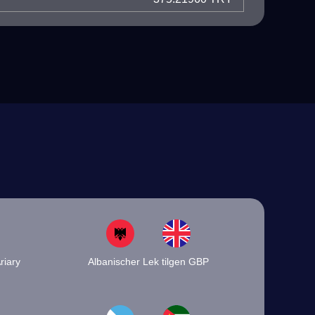
riary
Albanischer Lek tilgen GBP