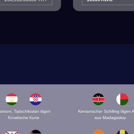
omoni, Tadschikistan tilgen
Kenianischer Schilling tilgen A
Kroatische Kuna
aus Madagaskar