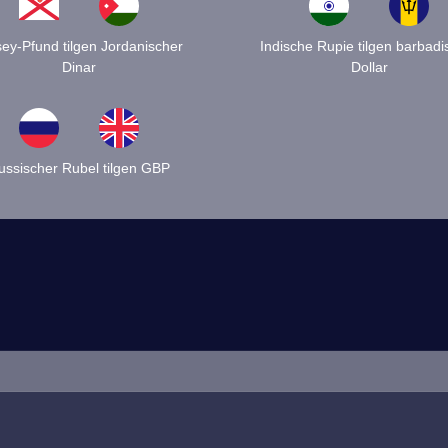
sey-Pfund tilgen Jordanischer
Indische Rupie tilgen barbadi
Dinar
Dollar
ussischer Rubel tilgen GBP