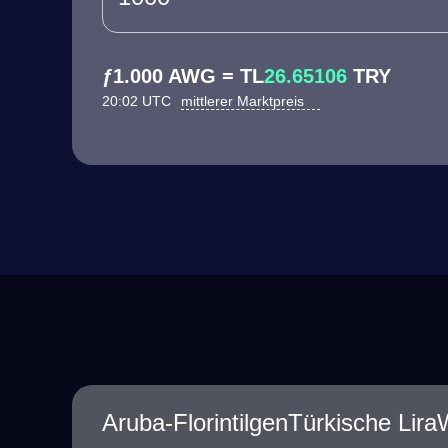
ƒ1.000 AWG = TL
26.65106
TRY
20:02 UTC
mittlerer Marktpreis
Aruba-FlorintilgenTürkische Lir