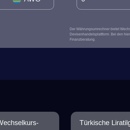
Der Währungsumrechner bietet Wechsel
Devisenhandelsplattform. Bei den hier
Finanzberatung.
aWechselkurs-
Türkische Lirat