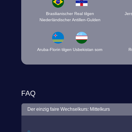
Brasilianischer Real tilgen
Jer
Niederländischer Antillen-Gulden
Aruba-Florin tilgen Usbekistan som
R
FAQ
Der einzig faire Wechselkurs: Mittelkurs