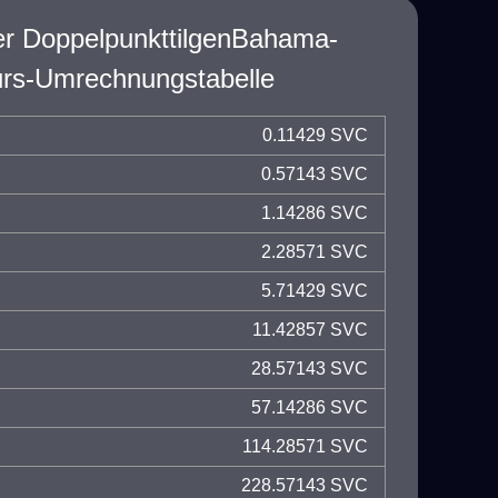
er DoppelpunkttilgenBahama-
urs-Umrechnungstabelle
0.11429 SVC
0.57143 SVC
1.14286 SVC
2.28571 SVC
5.71429 SVC
11.42857 SVC
28.57143 SVC
57.14286 SVC
114.28571 SVC
228.57143 SVC