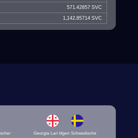
571.42857 SVC
1,142.85714 SVC
ischer
Georgia Lari tilgen Schwedische