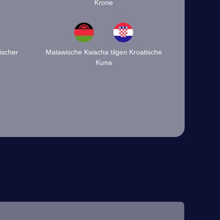
Krone
ischer
Malawische Kwacha tilgen Kroatische
Kuna