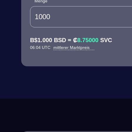
Menge
B$1.000 BSD = ₡
8.75000
SVC
06:04 UTC
mittlerer Marktpreis