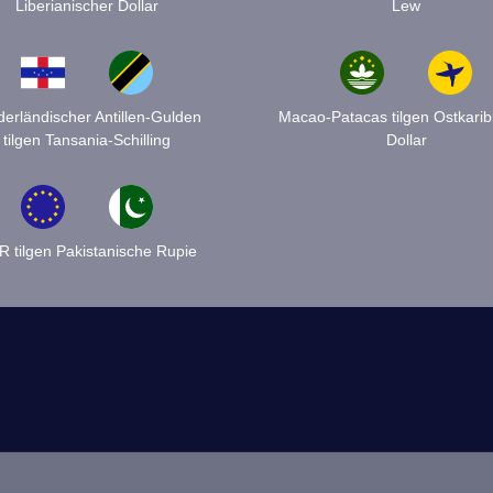
Liberianischer Dollar
Lew
derländischer Antillen-Gulden
Macao-Patacas tilgen Ostkarib
tilgen Tansania-Schilling
Dollar
 tilgen Pakistanische Rupie