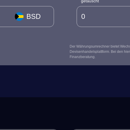
getauscht
BSD
Der Währungsumrechner bietet Wechsel
Devisenhandelsplattform. Bei den hier
Finanzberatung.