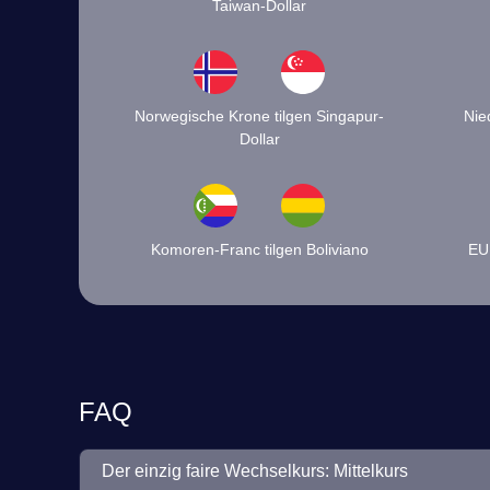
Taiwan-Dollar
Norwegische Krone tilgen Singapur-
Nie
Dollar
Komoren-Franc tilgen Boliviano
EUR
FAQ
Der einzig faire Wechselkurs: Mittelkurs