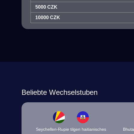
5000 CZK
10000 CZK
Beliebte Wechselstuben
Seychellen-Rupie tilgen haitianisches
Bhuta