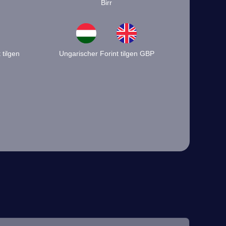
Birr
tilgen
Ungarischer Forint tilgen GBP