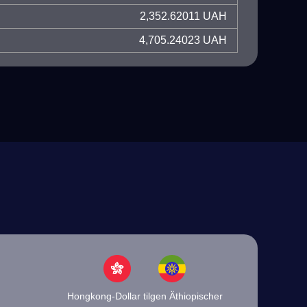
2,352.62011 UAH
4,705.24023 UAH
Hongkong-Dollar tilgen Äthiopischer