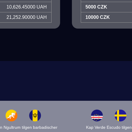
10,626.45000 UAH
5000 CZK
21,252.90000 UAH
10000 CZK
n Ngultrum tilgen barbadischer
Kap Verde Escudo tilgen