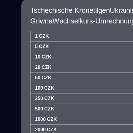
Tschechische KronetilgenUkrain
GriwnaWechselkurs-Umrechnung
1 CZK
5 CZK
10 CZK
20 CZK
50 CZK
100 CZK
250 CZK
500 CZK
1000 CZK
2000 CZK