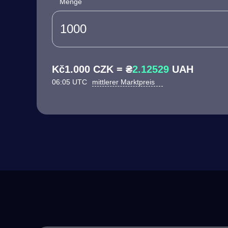
Menge
Kč1.000 CZK = ₴
2.12529
UAH
06:05 UTC
mittlerer Marktpreis