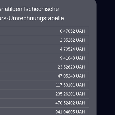
wnatilgenTschechische
rs-Umrechnungstabelle
0.47052 UAH
2.35262 UAH
4.70524 UAH
9.41048 UAH
23.52620 UAH
47.05240 UAH
117.63101 UAH
235.26201 UAH
470.52402 UAH
941.04805 UAH