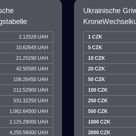
ische
Ukrainische Gri
stabelle
KroneWechselku
2.12529 UAH
1 CZK
10.62645 UAH
5 CZK
21.25290 UAH
10 CZK
42.50580 UAH
20 CZK
106.26450 UAH
50 CZK
212.52900 UAH
100 CZK
531.32250 UAH
250 CZK
1,062.64500 UAH
500 CZK
2,125.29000 UAH
1000 CZK
4,250.58000 UAH
2000 CZK