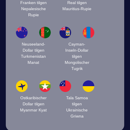
Franken tilgen
Real tilgen
Nepalesische
Mauritius-Rupie
Rupie
Neuseeland-
Cayman-
Dollar tilgen
Inseln-Dollar
Turkmenistan
tilgen
Manat
Mongolischer
Tugrik
Ostkaribischer
Tala Samoa
Dollar tilgen
tilgen
Myanmar Kyat
Ukrainische
Griwna