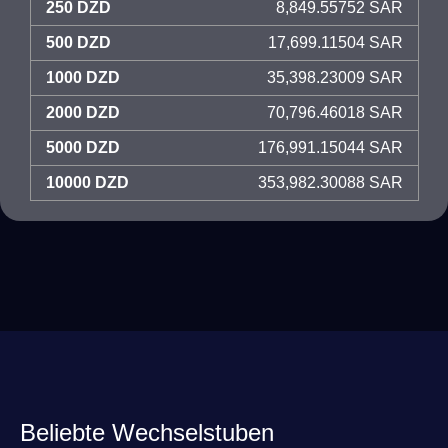
250 DZD
8,849.55752 SAR
500 DZD
17,699.11504 SAR
1000 DZD
35,398.23009 SAR
2000 DZD
70,796.46018 SAR
5000 DZD
176,991.15044 SAR
10000 DZD
353,982.30088 SAR
Beliebte Wechselstuben