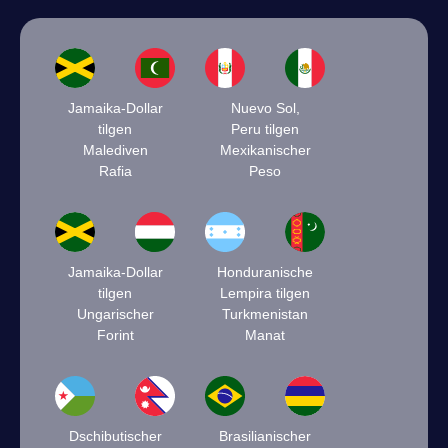
Jamaika-Dollar
Nuevo Sol,
tilgen
Peru tilgen
Malediven
Mexikanischer
Rafia
Peso
Jamaika-Dollar
Honduranische
tilgen
Lempira tilgen
Ungarischer
Turkmenistan
Forint
Manat
Dschibutischer
Brasilianischer