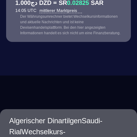
دج1.000 DZD = SR
0.02825
SAR
14:05 UTC
mittlerer Marktpreis
Der Währungsumrechner bietet Wechselkursinformationen
und aktuelle Nachrichten und ist keine
Devisenhandelsplattform. Bei den hier angezeigten
Informationen handelt es sich nicht um eine Finanzberatung.
Algerischer DinartilgenSaudi-
RialWechselkurs-