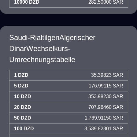
10000 DZD
282.50000 SAR
Saudi-RialtilgenAlgerischer
DinarWechselkurs-
Umrechnungstabelle
1 DZD
35.39823 SAR
5 DZD
176.99115 SAR
10 DZD
353.98230 SAR
20 DZD
707.96460 SAR
50 DZD
1,769.91150 SAR
100 DZD
3,539.82301 SAR