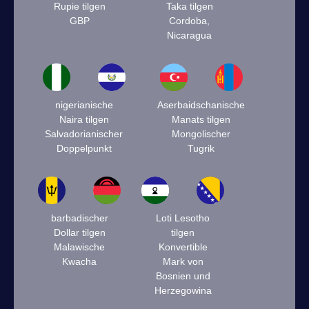
Rupie tilgen
Taka tilgen
GBP
Cordoba,
Nicaragua
nigerianische
Aserbaidschanische
Naira tilgen
Manats tilgen
Salvadorianischer
Mongolischer
Doppelpunkt
Tugrik
barbadischer
Loti Lesotho
Dollar tilgen
tilgen
Malawische
Konvertible
Kwacha
Mark von
Bosnien und
Herzegowina