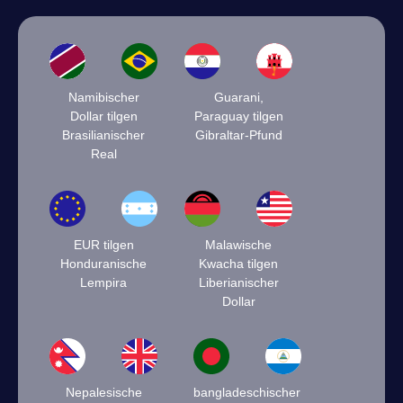
Namibischer
Guarani,
Dollar tilgen
Paraguay tilgen
Brasilianischer
Gibraltar-Pfund
Real
EUR tilgen
Malawische
Honduranische
Kwacha tilgen
Lempira
Liberianischer
Dollar
Nepalesische
bangladeschischer