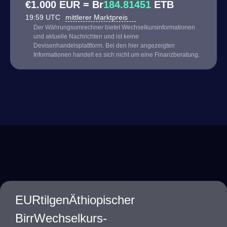
€1.000 EUR = Br
184.81451
ETB
19:59 UTC
mittlerer Marktpreis
Der Währungsumrechner bietet Wechselkursinformationen
und aktuelle Nachrichten und ist keine
Devisenhandelsplattform. Bei den hier angezeigten
Informationen handelt es sich nicht um eine Finanzberatung.
EURtilgenÄthiopischer
BirrWechselkurs-