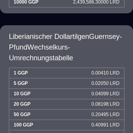
10000 GGP
2,439,586.30000 LRD
Liberianischer DollartilgenGuernsey-
PfundWechselkurs-
Umrechnungstabelle
1 GGP
0.00410 LRD
5 GGP
0.02050 LRD
10 GGP
0.04099 LRD
20 GGP
0.08198 LRD
50 GGP
0.20495 LRD
100 GGP
0.40991 LRD