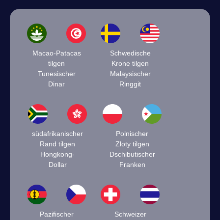
Macao-Patacas
Schwedische
tilgen
Krone tilgen
Tunesischer
Malaysischer
Dinar
Ringgit
südafrikanischer
Polnischer
Rand tilgen
Zloty tilgen
Hongkong-
Dschibutischer
Dollar
Franken
Pazifischer
Schweizer