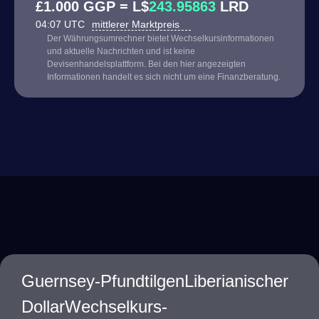
£1.000 GGP = L$
243.95863
LRD
04:07 UTC
mittlerer Marktpreis
Der Währungsumrechner bietet Wechselkursinformationen
und aktuelle Nachrichten und ist keine
Devisenhandelsplattform. Bei den hier angezeigten
Informationen handelt es sich nicht um eine Finanzberatung.
Guernsey-PfundtilgenLiberianischer
DollarWechselkurs-