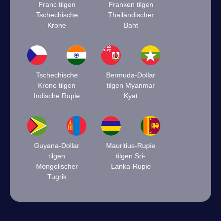
Franc tilgen
Franken tilgen
Tschechische
Thailändischer
Krone
Baht
Tschechische
Bermuda-Dollar
Krone tilgen
tilgen Myanmar
Indische Rupie
Kyat
Guyana-Dollar
Mauritius-Rupie
tilgen
tilgen Sri-
Mongolischer
Lanka-Rupie
Tugrik