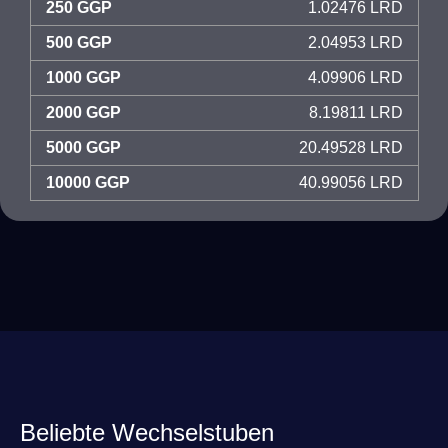
250 GGP
1.02476 LRD
500 GGP
2.04953 LRD
1000 GGP
4.09906 LRD
2000 GGP
8.19811 LRD
5000 GGP
20.49528 LRD
10000 GGP
40.99056 LRD
Beliebte Wechselstuben