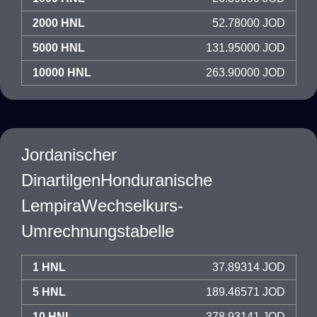
2000 HNL
52.78000 JOD
5000 HNL
131.95000 JOD
10000 HNL
263.90000 JOD
Jordanischer
DinartilgenHonduranische
LempiraWechselkurs-
Umrechnungstabelle
1 HNL
37.89314 JOD
5 HNL
189.46571 JOD
10 HNL
378.93141 JOD