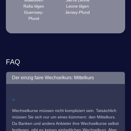
Malediven
Sierra Leone
Rafia tilgen
Leone tilgen
Guernsey-
Jersey-Pfund
Pfund
FAQ
Der einzig faire Wechselkurs: Mittelkurs
Wechselkurse müssen nicht kompliziert sein. Tatsächlich
müssen Sie sich nur um eines kümmern: den Mittelkurs.
Da Banken und andere Anbieter ihre Wechselkurse selbst
festlegen, gibt es keinen einheitlichen Wechselkurs. Aber