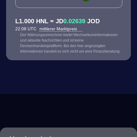
L1.000 HNL = JD
0.02639
JOD
22:08 UTC
mittlerer Marktpreis
Der Währungsumrechner bietet Wechselkursinformationen
und aktuelle Nachrichten und ist keine
Devisenhandelsplattform. Bei den hier angezeigten
Informationen handelt es sich nicht um eine Finanzberatung.