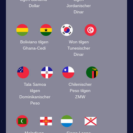
Dollar
Jordanischer
Dinar
Boliviano tilgen
Won tilgen
Ghana-Cedi
Tunesischer
Dinar
Tala Samoa
Chilenischer
tilgen
Peso tilgen
Dominikanischer
ZMW
Peso