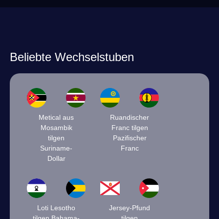
Beliebte Wechselstuben
Metical aus
Ruandischer
Mosambik
Franc tilgen
tilgen
Pazifischer
Suriname-
Franc
Dollar
Loti Lesotho
Jersey-Pfund
tilgen Bahama-
tilgen