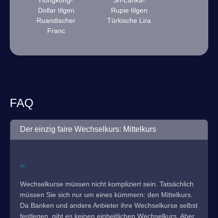
Hongkong-
Sri-Lanka-
Dollar tilgen
Rupie tilgen
Ruandischer
Türkische Lira
Franc
FAQ
Der einzig faire Wechselkurs: Mittelkurs
Wechselkurse müssen nicht kompliziert sein. Tatsächlich
müssen Sie sich nur um eines kümmern: den Mittelkurs.
Da Banken und andere Anbieter ihre Wechselkurse selbst
festlegen, gibt es keinen einheitlichen Wechselkurs. Aber