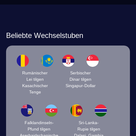
Beliebte Wechselstuben
Rumänischer
Serbischer
Lei tilgen
Dinar tilgen
Kasachischer
Singapur-Dollar
Tenge
Falklandinseln-
Sri-Lanka-
Pfund tilgen
Rupie tilgen
Aserbaidschanische
Dalasi, Gambia