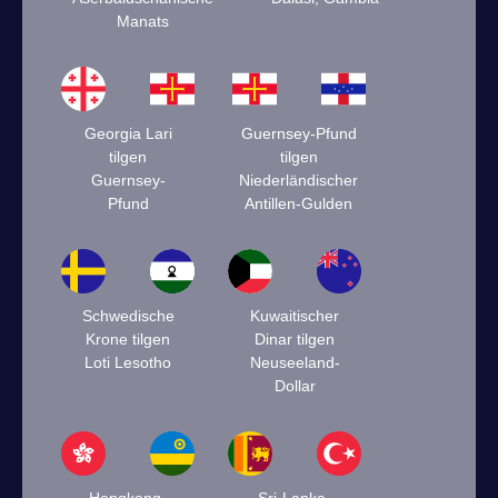
Manats
Georgia Lari
Guernsey-Pfund
tilgen
tilgen
Guernsey-
Niederländischer
Pfund
Antillen-Gulden
Schwedische
Kuwaitischer
Krone tilgen
Dinar tilgen
Loti Lesotho
Neuseeland-
Dollar