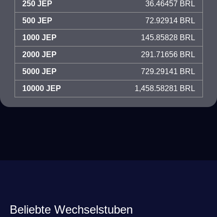
250 JEP
36.46457 BRL
500 JEP
72.92914 BRL
1000 JEP
145.85828 BRL
2000 JEP
291.71656 BRL
5000 JEP
729.29141 BRL
10000 JEP
1,458.58281 BRL
Beliebte Wechselstuben