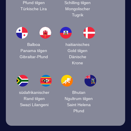
Pfund tilgen
Schilling tilgen
Türkische Lira
Mongolischer
Tugrik
Balboa
haitianisches
Panama tilgen
Gold tilgen
Gibraltar-Pfund
Dänische
Krone
südafrikanischer
Bhutan
Rand tilgen
Ngultrum tilgen
Swazi Lilangeni
Saint Helena
Pfund