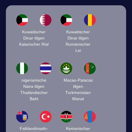
Kuwaitischer
Kuwaitischer
Dinar tilgen
Dinar tilgen
Katarischer Rial
Rumänischer
Lei
nigerianische
Macao-Patacas
Naira tilgen
tilgen
Thailändischer
Turkmenistan
Baht
Manat
Falklandinseln-
Kenianischer