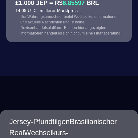
£1.000 JEP = R$
6.85597
BRL
14:09 UTC
mittlerer Marktpreis
Der Währungsumrechner bietet Wechselkursinformationen
und aktuelle Nachrichten und ist keine
Devisenhandelsplattform. Bei den hier angezeigten
Informationen handelt es sich nicht um eine Finanzberatung.
Jersey-PfundtilgenBrasilianischer
RealWechselkurs-