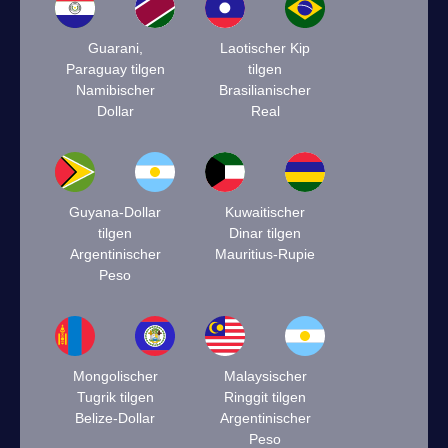
Guarani,
Laotischer Kip
Paraguay tilgen
tilgen
Namibischer
Brasilianischer
Dollar
Real
Guyana-Dollar
Kuwaitischer
tilgen
Dinar tilgen
Argentinischer
Mauritius-Rupie
Peso
Mongolischer
Malaysischer
Tugrik tilgen
Ringgit tilgen
Belize-Dollar
Argentinischer
Peso