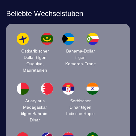
Beliebte Wechselstuben
Ostkaribischer
Bahama-Dollar
Dollar tilgen
tilgen
Ouguiya,
Komoren-Franc
Mauretanien
Ariary aus
Serbischer
Madagaskar
Dinar tilgen
tilgen Bahrain-
Indische Rupie
Dinar