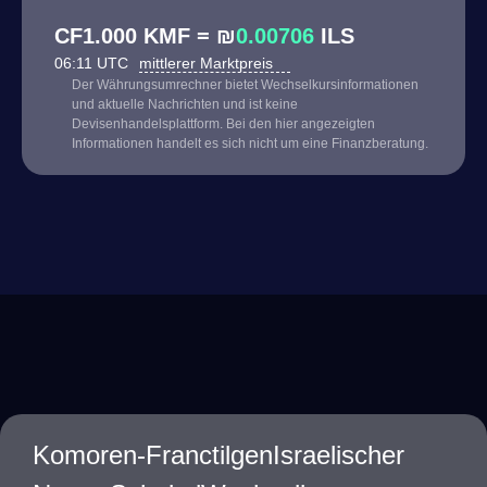
CF1.000 KMF = ₪
0.00706
ILS
06:11 UTC
mittlerer Marktpreis
Der Währungsumrechner bietet Wechselkursinformationen
und aktuelle Nachrichten und ist keine
Devisenhandelsplattform. Bei den hier angezeigten
Informationen handelt es sich nicht um eine Finanzberatung.
Komoren-FranctilgenIsraelischer