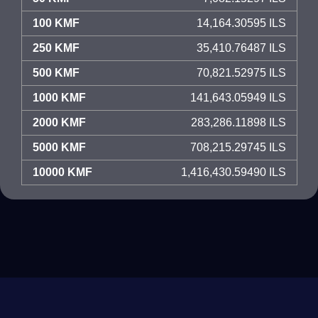
100 KMF
14,164.30595 ILS
250 KMF
35,410.76487 ILS
500 KMF
70,821.52975 ILS
1000 KMF
141,643.05949 ILS
2000 KMF
283,286.11898 ILS
5000 KMF
708,215.29745 ILS
10000 KMF
1,416,430.59490 ILS