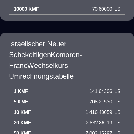
10000 KMF
70.60000 ILS
Israelischer Neuer
SchekeltilgenKomoren-
FrancWechselkurs-
Umrechnungstabelle
1 KMF
141.64306 ILS
5 KMF
708.21530 ILS
10 KMF
1,416.43059 ILS
20 KMF
2,832.86119 ILS
50 KMF
7,082.15297 ILS