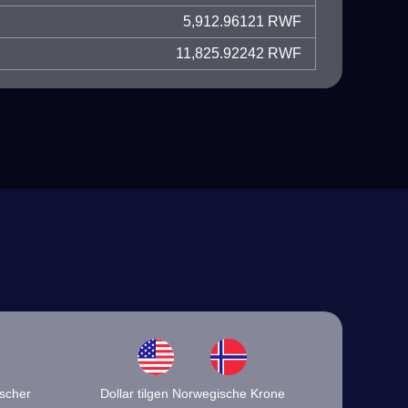
5,912.96121 RWF
11,825.92242 RWF
ischer
Dollar tilgen Norwegische Krone