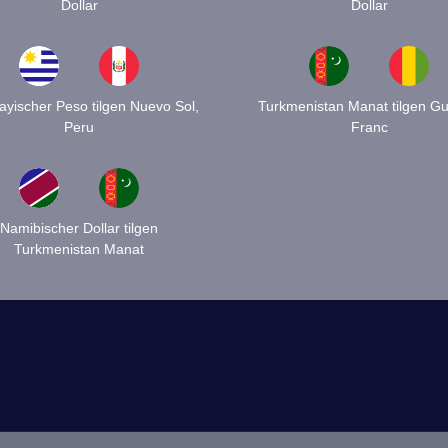
Dollar
Dollar
yischer Peso tilgen Nuevo Sol,
Turkmenistan Manat tilgen Gu
Peru
Franc
Namibischer Dollar tilgen
Turkmenistan Manat