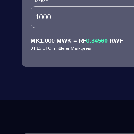
Menge
MK1.000 MWK = R₣
0.84560
RWF
04:15 UTC
mittlerer Marktpreis