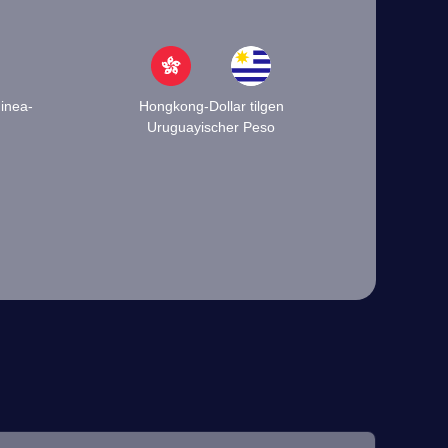
inea-
Hongkong-Dollar tilgen
Uruguayischer Peso