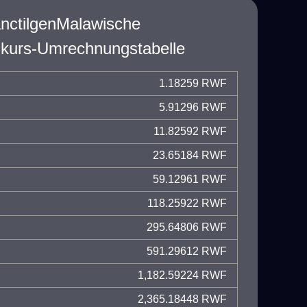
nctilgenMalawische
urs-Umrechnungstabelle
1.18259 RWF
5.91296 RWF
11.82592 RWF
23.65184 RWF
59.12961 RWF
118.25922 RWF
295.64806 RWF
591.29612 RWF
1,182.59224 RWF
2,365.18448 RWF