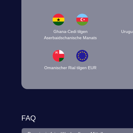
Ghana-Cedi tilgen
Urugua
Aserbaidschanische Manats
Omanischer Rial tilgen EUR
FAQ