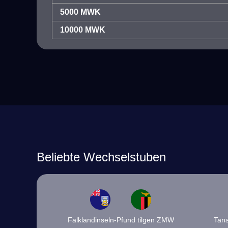
5000 MWK
10000 MWK
Beliebte Wechselstuben
Falklandinseln-Pfund tilgen ZMW
Tans