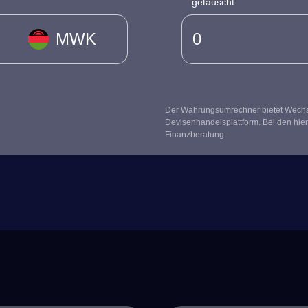
getauscht
MWK
Der Währungsumrechner bietet Wechsel
Devisenhandelsplattform. Bei den hier
Finanzberatung.