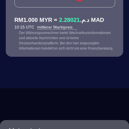
2.28021
RM1.000 MYR = د.م.
MAD
10:15 UTC
mittlerer Marktpreis
Der Währungsumrechner bietet Wechselkursinformationen
und aktuelle Nachrichten und ist keine
Devisenhandelsplattform. Bei den hier angezeigten
Informationen handelt es sich nicht um eine Finanzberatung.