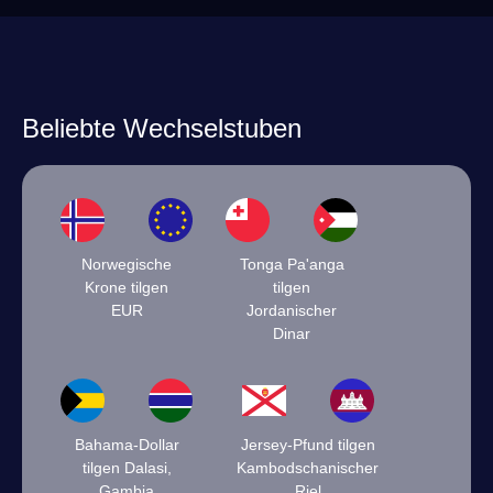
Beliebte Wechselstuben
Norwegische
Tonga Pa'anga
Krone tilgen
tilgen
EUR
Jordanischer
Dinar
Bahama-Dollar
Jersey-Pfund tilgen
tilgen Dalasi,
Kambodschanischer
Gambia
Riel