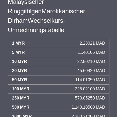
Malaysischer
RinggittilgenMarokkanischer
DirhamWechselkurs-
Umrechnungstabelle
1 MYR
2.28021 MAD
5 MYR
11.40105 MAD
10 MYR
22.80210 MAD
20 MYR
45.60420 MAD
50 MYR
114.01050 MAD
100 MYR
228.02100 MAD
250 MYR
570.05250 MAD
500 MYR
1,140.10500 MAD
1000 MYR
2,280.21000 MAD