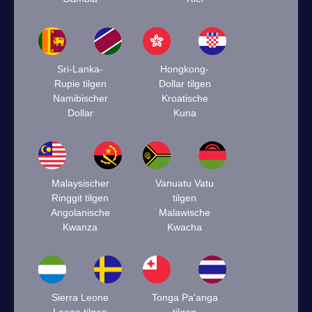
Sri-Lanka-
Hongkong-
Rupie tilgen
Dollar tilgen
Namibischer
Kroatische
Dollar
Kuna
Malaysischer
Vanuatu Vatu
Ringgit tilgen
tilgen
Angolanische
Malawische
Kwanza
Kwacha
Sierra Leone
Tonga Pa'anga