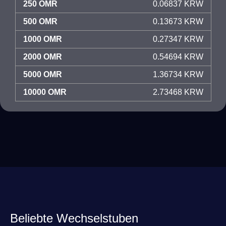
250 OMR
0.06837 KRW
500 OMR
0.13673 KRW
1000 OMR
0.27347 KRW
2000 OMR
0.54694 KRW
5000 OMR
1.36734 KRW
10000 OMR
2.73468 KRW
Beliebte Wechselstuben