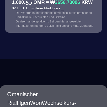
ر.ع.1.000 OMR = ₩
3656.73096
KRW
02:16 UTC
mittlerer Marktpreis
Der Währungsumrechner bietet Wechselkursinformationen
und aktuelle Nachrichten und ist keine
Devisenhandelsplattform. Bei den hier angezeigten
Informationen handelt es sich nicht um eine Finanzberatung.
Omanischer
RialtilgenWonWechselkurs-