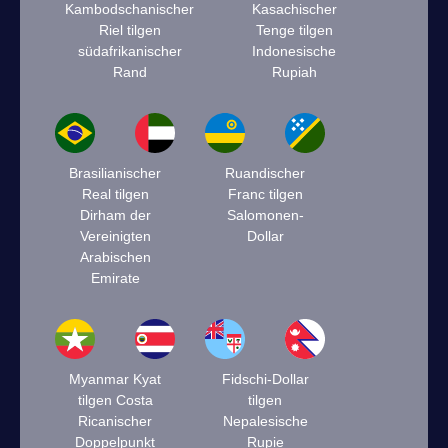
Kambodschanischer
Kasachischer
Riel tilgen
Tenge tilgen
südafrikanischer
Indonesische
Rand
Rupiah
Brasilianischer
Ruandischer
Real tilgen
Franc tilgen
Dirham der
Salomonen-
Vereinigten
Dollar
Arabischen
Emirate
Myanmar Kyat
Fidschi-Dollar
tilgen Costa
tilgen
Ricanischer
Nepalesische
Doppelpunkt
Rupie