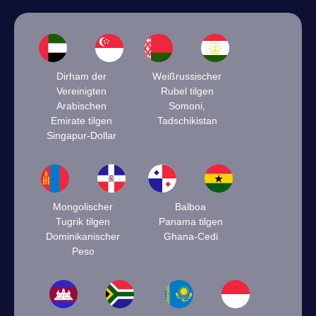
Dirham der
Weißrussischer
Vereinigten
Rubel tilgen
Arabischen
Somoni,
Emirate tilgen
Tadschikistan
Singapur-Dollar
Mongolischer
Balboa
Tugrik tilgen
Panama tilgen
Dominikanischer
Ghana-Cedi
Peso