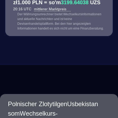
zł1.000 PLN = so'm
3199.64038
UZS
20:16 UTC
mittlerer Marktpreis
Der Währungsumrechner bietet Wechselkursinformationen
und aktuelle Nachrichten und ist keine
Devisenhandelsplattform. Bei den hier angezeigten
Informationen handelt es sich nicht um eine Finanzberatung.
Polnischer ZlotytilgenUsbekistan
somWechselkurs-