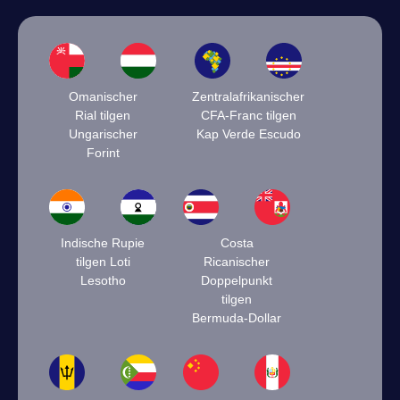
Omanischer
Zentralafrikanischer
Rial tilgen
CFA-Franc tilgen
Ungarischer
Kap Verde Escudo
Forint
Indische Rupie
Costa
tilgen Loti
Ricanischer
Lesotho
Doppelpunkt
tilgen
Bermuda-Dollar