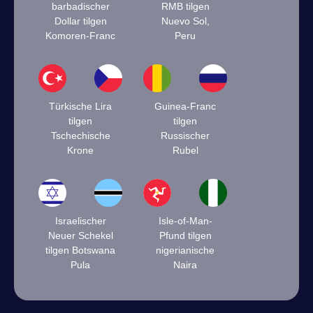
barbadischer
RMB tilgen
Dollar tilgen
Nuevo Sol,
Komoren-Franc
Peru
Türkische Lira
Guinea-Franc
tilgen
tilgen
Tschechische
Russischer
Krone
Rubel
Israelischer
Isle-of-Man-
Neuer Schekel
Pfund tilgen
tilgen Botswana
nigerianische
Pula
Naira