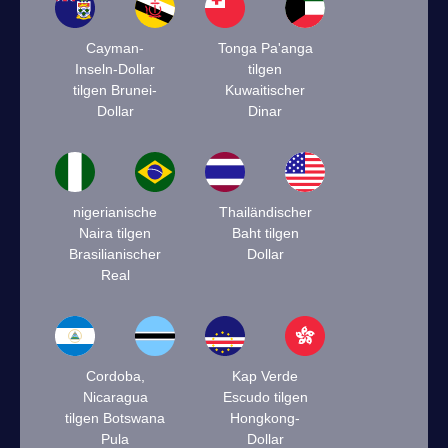
Cayman-
Tonga Pa'anga
Inseln-Dollar
tilgen
tilgen Brunei-
Kuwaitischer
Dollar
Dinar
nigerianische
Thailändischer
Naira tilgen
Baht tilgen
Brasilianischer
Dollar
Real
Cordoba,
Kap Verde
Nicaragua
Escudo tilgen
tilgen Botswana
Hongkong-
Pula
Dollar