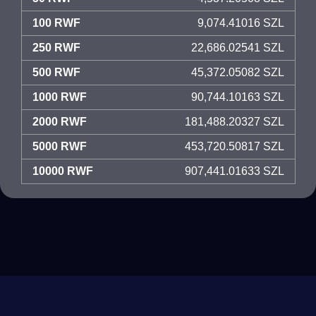
100 RWF
9,074.41016 SZL
250 RWF
22,686.02541 SZL
500 RWF
45,372.05082 SZL
1000 RWF
90,744.10163 SZL
2000 RWF
181,488.20327 SZL
5000 RWF
453,720.50817 SZL
10000 RWF
907,441.01633 SZL