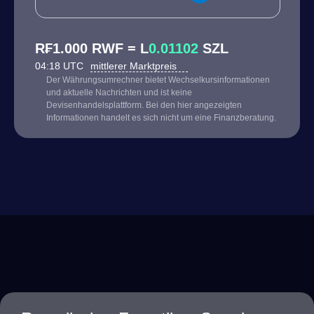
R₣1.000 RWF = L
0.01102
SZL
04:18 UTC
mittlerer Marktpreis
Der Währungsumrechner bietet Wechselkursinformationen
und aktuelle Nachrichten und ist keine
Devisenhandelsplattform. Bei den hier angezeigten
Informationen handelt es sich nicht um eine Finanzberatung.