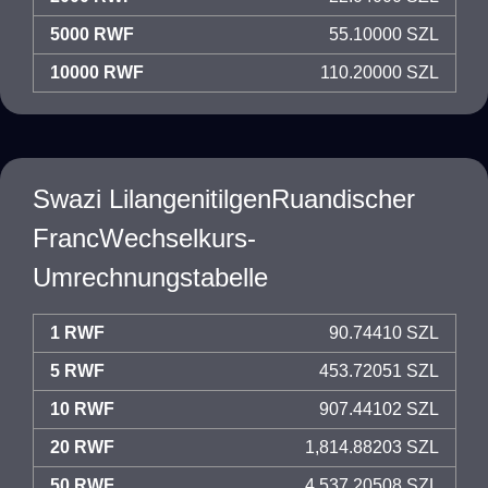
5000 RWF
55.10000 SZL
10000 RWF
110.20000 SZL
Swazi LilangenitilgenRuandischer
FrancWechselkurs-
Umrechnungstabelle
1 RWF
90.74410 SZL
5 RWF
453.72051 SZL
10 RWF
907.44102 SZL
20 RWF
1,814.88203 SZL
50 RWF
4,537.20508 SZL