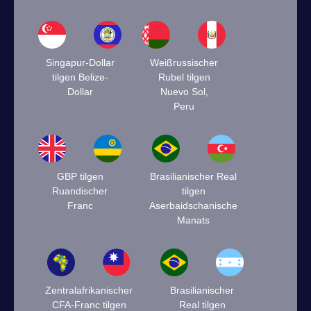
Singapur-Dollar
Weißrussischer
tilgen Belize-
Rubel tilgen
Dollar
Nuevo Sol,
Peru
GBP tilgen
Brasilianischer Real
Ruandischer
tilgen
Franc
Aserbaidschanische
Manats
Zentralafrikanischer
Brasilianischer
CFA-Franc tilgen
Real tilgen