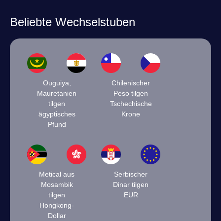
Beliebte Wechselstuben
Ouguiya,
Chilenischer
Mauretanien
Peso tilgen
tilgen
Tschechische
ägyptisches
Krone
Pfund
Metical aus
Serbischer
Mosambik
Dinar tilgen
tilgen
EUR
Hongkong-
Dollar