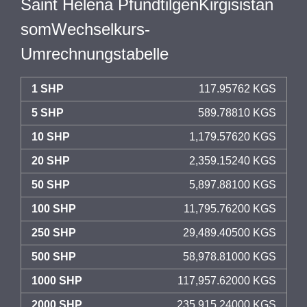
Saint Helena PfundtilgenKirgisistan
somWechselkurs-
Umrechnungstabelle
1 SHP
117.95762 KGS
5 SHP
589.78810 KGS
10 SHP
1,179.57620 KGS
20 SHP
2,359.15240 KGS
50 SHP
5,897.88100 KGS
100 SHP
11,795.76200 KGS
250 SHP
29,489.40500 KGS
500 SHP
58,978.81000 KGS
1000 SHP
117,957.62000 KGS
2000 SHP
235,915.24000 KGS