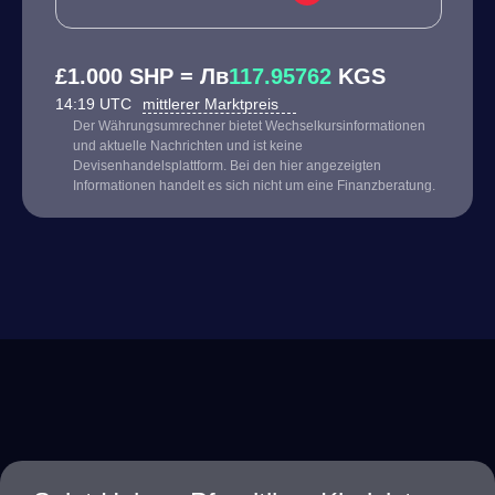
£1.000 SHP = Лв
117.95762
KGS
14:19 UTC
mittlerer Marktpreis
Der Währungsumrechner bietet Wechselkursinformationen
und aktuelle Nachrichten und ist keine
Devisenhandelsplattform. Bei den hier angezeigten
Informationen handelt es sich nicht um eine Finanzberatung.