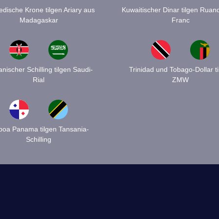
dische Krone tilgen Ariary aus
Kuwaitischer Dinar tilgen Ruan
Madagaskar
Franc
nischer Schilling tilgen Saudi-
Trinidad und Tobago-Dollar t
Rial
ZMW
boa Panama tilgen Tansania-
Schilling