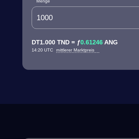
Menge
DT1.000 TND = ƒ
0.61246
ANG
14:20 UTC
mittlerer Marktpreis