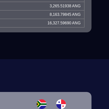
3,265.51938 ANG
8,163.79845 ANG
16,327.59690 ANG