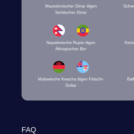
Mazedonischer Dinar tilgen
Schwe
Serbischer Dinar
Nepalesische Rupie tilgen
Kenia
Äthiopischer Birr
Malawische Kwacha tilgen Fidschi-
Bal
Dollar
FAQ