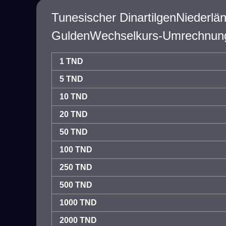
Tunesischer DinartilgenNiederlän
GuldenWechselkurs-Umrechnung
1 TND
5 TND
10 TND
20 TND
50 TND
100 TND
250 TND
500 TND
1000 TND
2000 TND