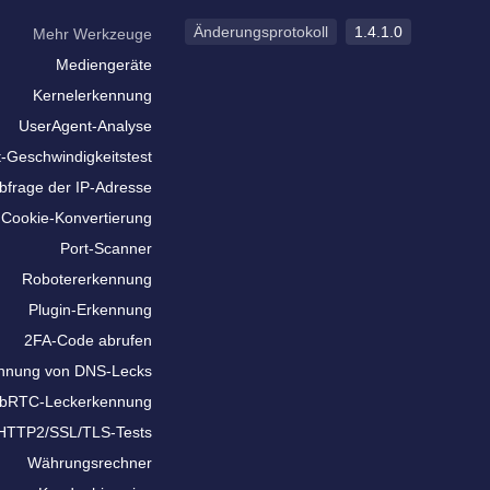
Änderungsprotokoll
1.4.1.0
Mehr Werkzeuge
Mediengeräte
Kernelerkennung
UserAgent-Analyse
t-Geschwindigkeitstest
bfrage der IP-Adresse
Cookie-Konvertierung
Port-Scanner
Robotererkennung
Plugin-Erkennung
2FA-Code abrufen
nnung von DNS-Lecks
bRTC-Leckerkennung
HTTP2/SSL/TLS-Tests
Währungsrechner