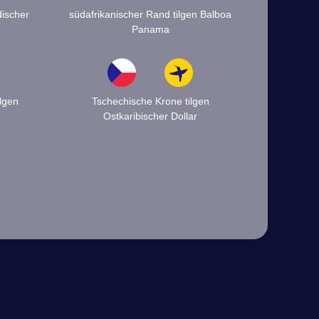
discher
südafrikanischer Rand tilgen Balboa
Panama
ilgen
Tschechische Krone tilgen
Ostkaribischer Dollar