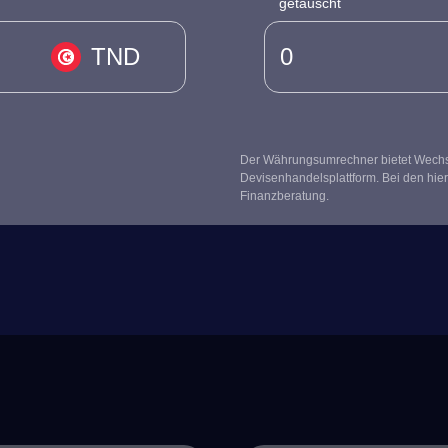
getauscht
TND
Der Währungsumrechner bietet Wechsel
Devisenhandelsplattform. Bei den hier
Finanzberatung.