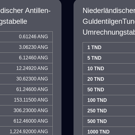
discher Antillen-
Niederländischer
stabelle
GuldentilgenTun
Umrechnungstab
0.61246 ANG
3.06230 ANG
1 TND
6.12460 ANG
5 TND
12.24920 ANG
10 TND
30.62300 ANG
20 TND
61.24600 ANG
50 TND
153.11500 ANG
100 TND
306.23000 ANG
250 TND
612.46000 ANG
500 TND
1,224.92000 ANG
1000 TND