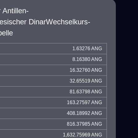
 Antillen-
esischer DinarWechselkurs-
elle
1.63276 ANG
8.16380 ANG
16.32760 ANG
32.65519 ANG
81.63798 ANG
163.27597 ANG
408.18992 ANG
816.37985 ANG
1,632.75969 ANG