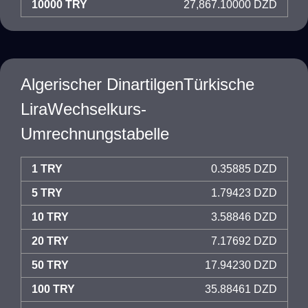
10000 TRY
27,867.10000 DZD
Algerischer DinartilgenTürkische
LiraWechselkurs-
Umrechnungstabelle
1 TRY
0.35885 DZD
5 TRY
1.79423 DZD
10 TRY
3.58846 DZD
20 TRY
7.17692 DZD
50 TRY
17.94230 DZD
100 TRY
35.88461 DZD