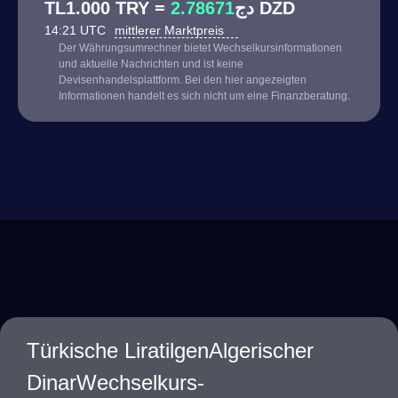
2.78671
TL1.000 TRY = دج
DZD
14:21 UTC
mittlerer Marktpreis
Der Währungsumrechner bietet Wechselkursinformationen
und aktuelle Nachrichten und ist keine
Devisenhandelsplattform. Bei den hier angezeigten
Informationen handelt es sich nicht um eine Finanzberatung.
Türkische LiratilgenAlgerischer
DinarWechselkurs-