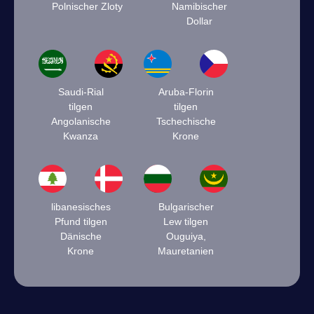
Polnischer Zloty
Namibischer
Dollar
Saudi-Rial
Aruba-Florin
tilgen
tilgen
Angolanische
Tschechische
Kwanza
Krone
libanesisches
Bulgarischer
Pfund tilgen
Lew tilgen
Dänische
Ouguiya,
Krone
Mauretanien