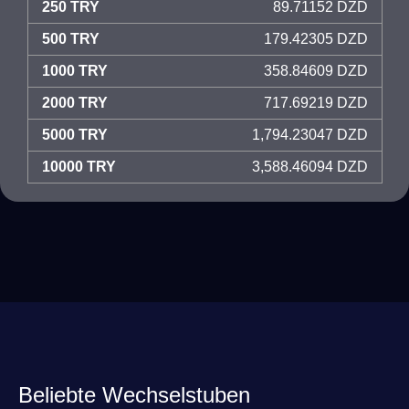
250 TRY
89.71152 DZD
500 TRY
179.42305 DZD
1000 TRY
358.84609 DZD
2000 TRY
717.69219 DZD
5000 TRY
1,794.23047 DZD
10000 TRY
3,588.46094 DZD
Beliebte Wechselstuben