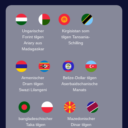
Ungarischer
Kirgisistan som
Forint tilgen
tilgen Tansania-
Ariary aus
Schilling
Madagaskar
Armenischer
Belize-Dollar tilgen
Dram tilgen
Aserbaidschanische
Swazi Lilangeni
Manats
bangladeschischer
Mazedonischer
Taka tilgen
Dinar tilgen