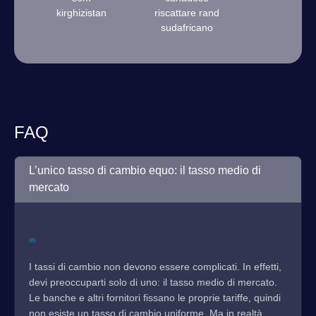
kirghizistan
riscattare rand
sudafricano
FAQ
L’unico tasso di cambio equo: il tasso medio di
mercato
I tassi di cambio non devono essere complicati. In effetti,
devi preoccuparti solo di uno: il tasso medio di mercato.
Le banche e altri fornitori fissano le proprie tariffe, quindi
non esiste un tasso di cambio uniforme. Ma in realtà