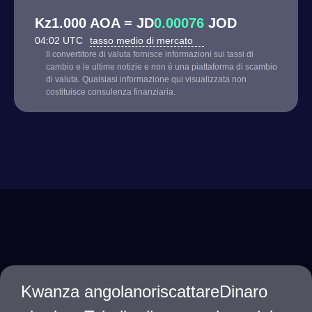
Kz1.000 AOA = JD
0.00076
JOD
04:02 UTC
tasso medio di mercato
Il convertitore di valuta fornisce informazioni sui tassi di
cambio e le ultime notizie e non è una piattaforma di scambio
di valuta. Qualsiasi informazione qui visualizzata non
costituisce consulenza finanziaria.
Kwanza angolanoriscattareDinaro