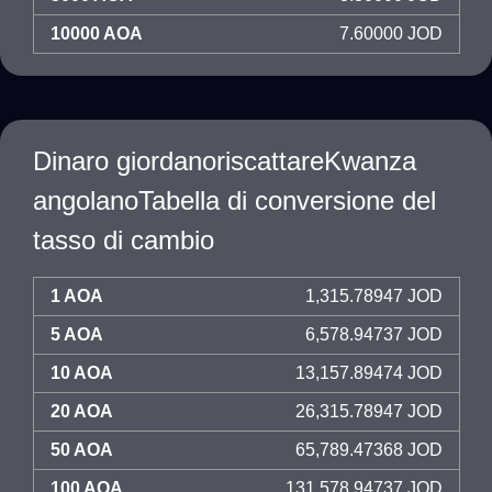
10000 AOA
7.60000 JOD
Dinaro giordanoriscattareKwanza
angolanoTabella di conversione del
tasso di cambio
1 AOA
1,315.78947 JOD
5 AOA
6,578.94737 JOD
10 AOA
13,157.89474 JOD
20 AOA
26,315.78947 JOD
50 AOA
65,789.47368 JOD
100 AOA
131,578.94737 JOD