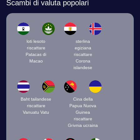
Scambi di valuta popolari
loti lesoto
sterlina
riscattare
egiziana
Patacas di
riscattare
Macao
Corona
islandese
Baht tailandese
Cina della
riscattare
Papua Nuova
Vanuatu Vatu
Guinea
riscattare
Grivnia ucraina