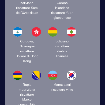
boliviano
Corona
riscattare Som
islandese
dell'Uzbekistan
riscattare Yuan
giapponese
Cordova,
boliviano
Nicaragua
riscattare
riscattare
sterlina
Dollaro di Hong
libanese
Kong
Rupia
Manat azeri
mauriziana
riscattare vinto
riscattare
Marco
convertibile