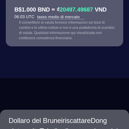
B$1.000 BND = ₫
20497.49687
VND
06:03 UTC
tasso medio di mercato
Il convertitore di valuta fornisce informazioni sui tassi di
cambio e le ultime notizie e non è una piattaforma di scambio
di valuta. Qualsiasi informazione qui visualizzata non
costituisce consulenza finanziaria.
Dollaro del BruneiriscattareDong