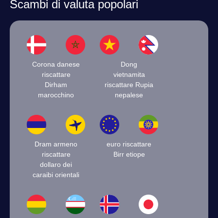
Scambi di valuta popolari
Corona danese
Dong
riscattare
vietnamita
Dirham
riscattare Rupia
marocchino
nepalese
Dram armeno
euro riscattare
riscattare
Birr etiope
dollaro dei
caraibi orientali