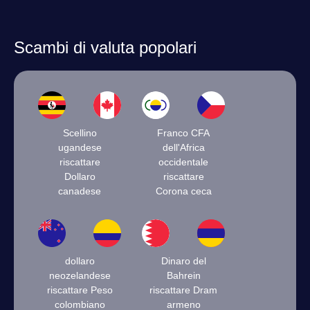
Scambi di valuta popolari
Scellino
Franco CFA
ugandese
dell'Africa
riscattare
occidentale
Dollaro
riscattare
canadese
Corona ceca
dollaro
Dinaro del
neozelandese
Bahrein
riscattare Peso
riscattare Dram
colombiano
armeno