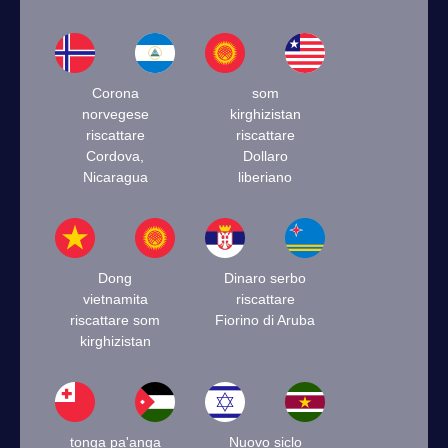
Corona
som
norvegese
kirghizistan
riscattare
riscattare
Cordova,
Dollaro
Nicaragua
liberiano
Dong
Dinaro serbo
vietnamita
riscattare
riscattare som
Fiorino di Aruba
kirghizistan
tonga pa'anga
Nuovo siclo