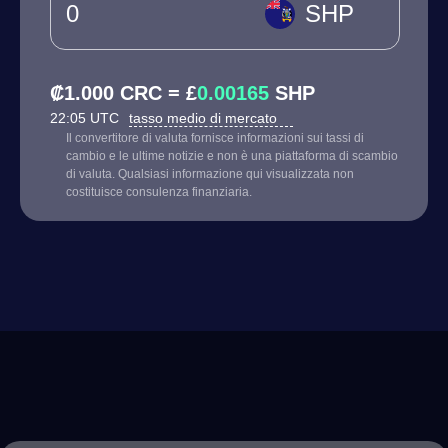
SHP
₡1.000 CRC = £
0.00165
SHP
22:05 UTC
tasso medio di mercato
Il convertitore di valuta fornisce informazioni sui tassi di
cambio e le ultime notizie e non è una piattaforma di scambio
di valuta. Qualsiasi informazione qui visualizzata non
costituisce consulenza finanziaria.