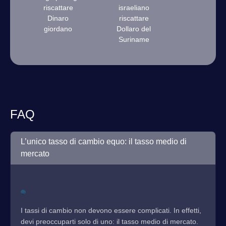
riscattare
israeliano
Dinaro
riscattare
giordano
Dollaro del
Suriname
FAQ
L’unico tasso di cambio equo: il tasso medio di
mercato
I tassi di cambio non devono essere complicati. In effetti,
devi preoccuparti solo di uno: il tasso medio di mercato.